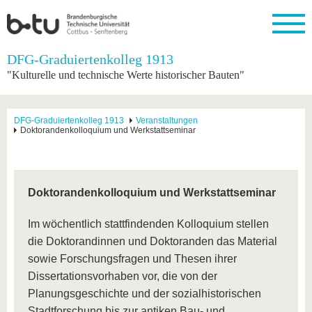
Startseite
DFG-Graduiertenkolleg 1913
Schließen
"Kulturelle und technische Werte historischer Bauten"
Universität
Forschung
Studium
International
Weiterbildung
Transfer
Unileben
Die BTU
Aktuelle
Studienangebot
Internationales
Weiterbildungsangebote
Akademische
Unsere
DFG-Graduiertenkolleg 1913
Veranstaltungen
Forschung
Profil
Fachkräfte
Werte
Doktorandenkolloquium und Werkstattseminar
Struktur
Vor dem
Wissenschaftliche
Forschungsprofil
Studium
Aus dem
Weiterbildung
Wirtschafts-
Familie &
Karriere
Ausland
und
Dual
&
Förderung
Im
Kontakt
an die
Forschungskooperati
Career
Engagement
Studium
BTU
Wissenschaftlicher
Doktorandenkolloquium und Werkstattseminar
Gründen
Sport &
Partnerschaften
Nachwuchs
Nach
Mit der
an der
Gesundhei
&
dem
BTU ins
BTU
Im wöchentlich stattfindenden Kolloquium stellen
Strukturwandel
Studium
BTU &
Ausland
Innovative
Region
die Doktorandinnen und Doktoranden das Material
Für
Transferprojekte
erleben
sowie Forschungsfragen und Thesen ihrer
internationale
Lernen
Dissertationsvorhaben vor, die von der
Studierende
Sie uns
Planungsgeschichte und der sozialhistorischen
Kontakt
kennen
Stadtforschung bis zur antiken Bau- und