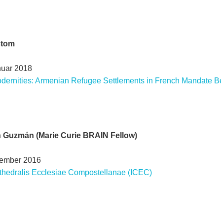
stom
nuar 2018
dernities: Armenian Refugee Settlements in French Mandate Be
ín Guzmán (Marie Curie BRAIN Fellow)
zember 2016
thedralis Ecclesiae Compostellanae (ICEC)