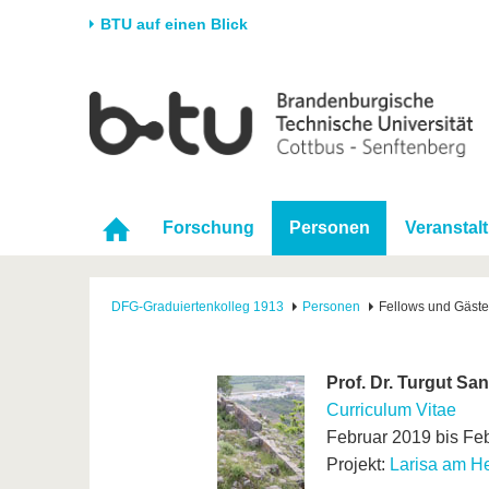
BTU auf einen Blick
Startseite
Universität
Forschung
Stud
Die BTU
Aktuelle Forschung
Stud
Struktur
Forschungsprofil
Vor 
Forschung
Personen
Veranstal
Karriere & Engagement
Förderung
Im S
Partnerschaften &
Wissenschaftlicher
Nach
Strukturwandel
Nachwuchs
DFG-Graduiertenkolleg 1913
Personen
Fellows und Gäste
Prof. Dr. Turgut San
Curriculum Vitae
Februar 2019 bis Fe
Projekt:
Larisa am He