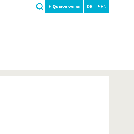
Querverweise
DE
EN
Schließen
Transfer
Unileben
e
Akademische Fachkräfte
Unsere Werte
Wirtschafts- und
Familie & Dual Career
Forschungskooperationen
Sport & Gesundheit
Gründen an der BTU
BTU & Region erleben
Innovative Transferprojekte
Lernen Sie uns kennen