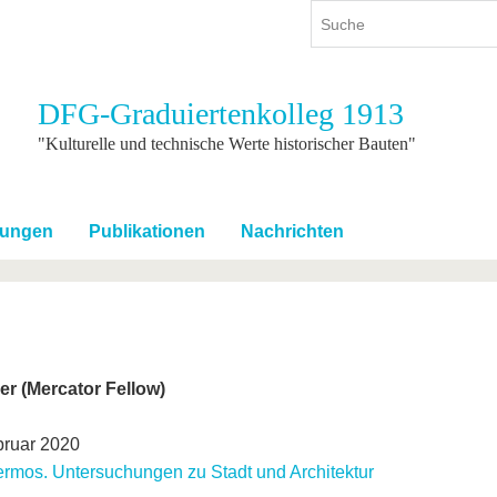
DFG-Graduiertenkolleg 1913
ium
International
Weiterbildung
"Kulturelle und technische Werte historischer Bauten"
ienangebot
Internationales Profil
Weiterbildungsangebot
dem Studium
Aus dem Ausland an die BTU
Wissenschaftliche
Weiterbildung
tungen
Publikationen
Nachrichten
tudium
Mit der BTU ins Ausland
Kontakt
 dem Studium
Für internationale
Studierende
Kontakt
er (Mercator Fellow)
bruar 2020
rmos. Untersuchungen zu Stadt und Architektur