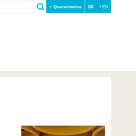
Querverweise
DE
EN
Schließen
Transfer
Unileben
e
Akademische Fachkräfte
Unsere Werte
Wirtschafts- und
Familie & Dual Career
Forschungskooperationen
Sport & Gesundheit
Gründen an der BTU
BTU & Region erleben
Innovative Transferprojekte
Lernen Sie uns kennen