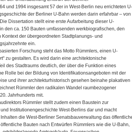
 und 1994 insgesamt 57 der in West-Berlin neu errichteten U
gsgeschichte der Berliner U-Bahn werden darin erfahrbar – von
e Dissertation stellt eine erste Aufarbeitung dieser U-
e in den ca. 150 Bauten umfassenden werkbiografischen, den
en Kontext der übergeordneten Stadtplanungs- und
gsjahrzehnte ein.
 basierten Forschung steht das Motto Rümmlers, einen U-
“ zu gestalten. Es wird darin eine architektonische
eil des Stadtraums deutlich, der über die Funktion eines
 Rolle bei der Bildung von Identifikationsangeboten mit der
weise und ihrer architekturhistorisch gesehen beinahe plakativen
zeichnet Rümmler den radikalen Wandel raumbezogener
 20. Jahrhunderts mit.
udirektors Rümmler stellt zudem einen Baustein zur
- und Institutionengeschichte West-Berlins dar und macht
n Inhalten die West-Berliner Senatsbauverwaltung das öffentlich
le öffentliche Bauten nach Entwürfen Rümmlers wie die U-Bahn,
en, ortsbildprägende Amtsgebäude, Feuerwachen,