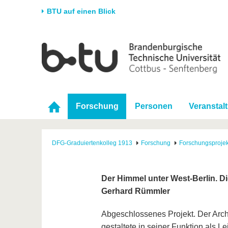
BTU auf einen Blick
Startseite
Universität
Forschung
Stud
Die BTU
Aktuelle Forschung
Stud
Struktur
Forschungsprofil
Vor 
Forschung
Personen
Veranstal
Karriere & Engagement
Förderung
Im S
Partnerschaften &
Wissenschaftlicher
Nach
Strukturwandel
Nachwuchs
DFG-Graduiertenkolleg 1913
Forschung
Forschungsprojek
Der Himmel unter West-Berlin. D
Gerhard Rümmler
Abgeschlossenes Projekt. Der Arch
gestaltete in seiner Funktion als Le