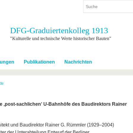
DFG-Graduiertenkolleg 1913
ium
International
Weiterbildung
"Kulturelle und technische Werte historischer Bauten"
ienangebot
Internationales Profil
Weiterbildungsangebot
dem Studium
Aus dem Ausland an die BTU
Wissenschaftliche
Weiterbildung
tungen
Publikationen
Nachrichten
tudium
Mit der BTU ins Ausland
Kontakt
 dem Studium
Für internationale
Studierende
te
Kontakt
ie ‚post-sachlichen‘ U-Bahnhöfe des Baudirektors Rainer
itekt und Baudirektor Rainer G. Rümmler (1929–2004)
iter der Unterabteilung Entwurf der Berliner