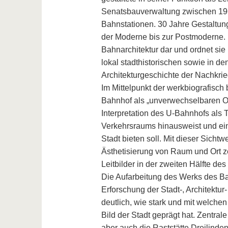
Senatsbauverwaltung zwischen 1964
Bahnstationen. 30 Jahre Gestaltun
der Moderne bis zur Postmoderne. Di
Bahnarchitektur dar und ordnet si
lokal stadthistorischen sowie in d
Architekturgeschichte der Nachkrie
Im Mittelpunkt der werkbiografisch
Bahnhof als „unverwechselbaren Ort
Interpretation des U-Bahnhofs als T
Verkehrsraums hinausweist und eine
Stadt bieten soll. Mit dieser Sicht
Ästhetisierung von Raum und Ort 
Leitbilder in der zweiten Hälfte des
Die Aufarbeitung des Werks des Ba
Erforschung der Stadt-, Architektur
deutlich, wie stark und mit welche
Bild der Stadt geprägt hat. Zentra
aber auch die Raststätte Dreilind