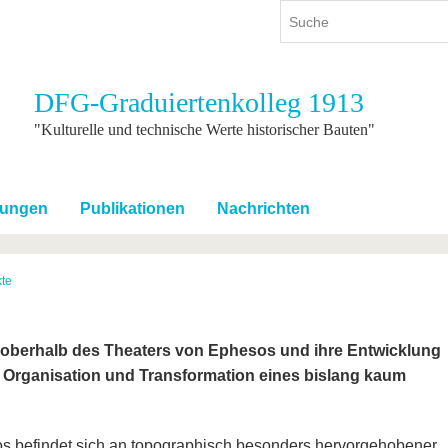
DFG-Graduiertenkolleg 1913
ium
International
Weiterbildung
"Kulturelle und technische Werte historischer Bauten"
ienangebot
Internationales Profil
Weiterbildungsangebot
dem Studium
Aus dem Ausland an die BTU
Wissenschaftliche
Weiterbildung
tungen
Publikationen
Nachrichten
tudium
Mit der BTU ins Ausland
Kontakt
 dem Studium
Für internationale
Studierende
te
Kontakt
e oberhalb des Theaters von Ephesos und ihre Entwicklung
ur, Organisation und Transformation eines bislang kaum
s befindet sich an topographisch besonders hervorgehobener