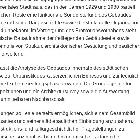
entales Stadthaus, das in den Jahren 1929 und 1930 partiell
ulichen Reste eine funktionale Sonderstellung des Gebäudes
n, sind seine Baugeschichte sowie die strukturelle Organisation
 unbekannt. Im Vordergrund des Promotionsvorhabens steht
atische Bauaufnahme der freiliegenden Gebäudeteile sowie
ntnis von Struktur, architektonischer Gestaltung und baulicher
 erweitern.
ässt die Analyse des Gebäudes innerhalb des städtischen
zur Urbanistik des kaiserzeitlichen Ephesos und zur lediglich
enistischen Siedlungsphase erwarten. Die Grundlage hierfür
pektionen und ein Architektursurvey sowie die Auswertung
 unmittelbaren Nachbarschaft.
ungen soll es einerseits ermöglichen, sich einem Gesamtbild
uartiers und seiner städtebaulichen Einbindung anzunähern.
struktions- und kulturgeschichtlicher Fragestellungen zu
hnische, soziopolitische und ökonomische Faktoren die