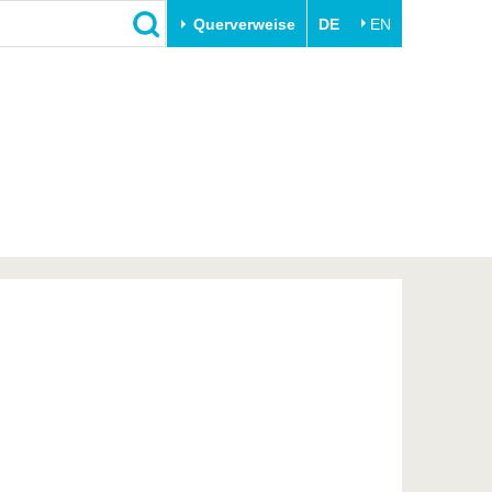
Querverweise
DE
EN
Schließen
Transfer
Unileben
e
Akademische Fachkräfte
Unsere Werte
Wirtschafts- und
Familie & Dual Career
Forschungskooperationen
Sport & Gesundheit
Gründen an der BTU
BTU & Region erleben
Innovative Transferprojekte
Lernen Sie uns kennen