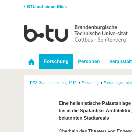
BTU auf einen Blick
Startseite
Universität
Forschung
Stud
Die BTU
Aktuelle Forschung
Stud
Struktur
Forschungsprofil
Vor 
Forschung
Personen
Veranstal
Karriere & Engagement
Förderung
Im S
Partnerschaften &
Wissenschaftlicher
Nach
Strukturwandel
Nachwuchs
DFG-Graduiertenkolleg 1913
Forschung
Forschungsprojek
Eine hellenistische Palastanlag
bis in die Spätantike. Architekt
bekannten Stadtareals
Oberhalb des Theaters von Epheso