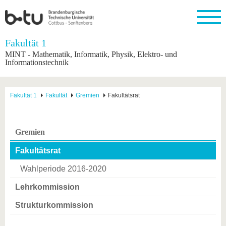
Startseite
Fakultät 1
Schließen
MINT - Mathematik, Informatik, Physik, Elektro- und
Informationstechnik
Universität
Forschung
Studium
International
Weiterbildung
Transfer
Unileben
Die BTU
Aktuelle
Studienangebot
Internationales
Weiterbildungsangebote
Akademische
Unsere
Forschung
Profil
Fachkräfte
Werte
Fakultät 1
Fakultät
Gremien
Fakultätsrat
Struktur
Vor dem
Wissenschaftliche
Forschungsprofil
Studium
Aus dem
Weiterbildung
Wirtschafts-
Familie &
Karriere
Ausland
und
Dual
&
Förderung
Im
Kontakt
an die
Forschungskooperati
Career
Engagement
Studium
Gremien
BTU
Wissenschaftlicher
Gründen
Sport &
Partnerschaften
Nachwuchs
Nach
Mit der
an der
Gesundhei
Fakultätsrat
&
dem
BTU ins
BTU
Strukturwandel
Studium
BTU &
Wahlperiode 2016-2020
Ausland
Innovative
Region
Für
Transferprojekte
erleben
Lehrkommission
internationale
Lernen
Studierende
Strukturkommission
Sie uns
Kontakt
kennen