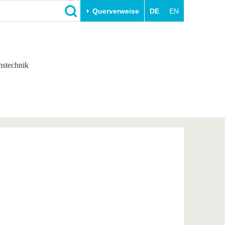
Querverweise
DE
EN
Schließen
Transfer
Unileben
nstechnik
e
Akademische Fachkräfte
Unsere Werte
Wirtschafts- und
Familie & Dual Career
Forschungskooperationen
Sport & Gesundheit
Gründen an der BTU
BTU & Region erleben
Innovative Transferprojekte
Lernen Sie uns kennen