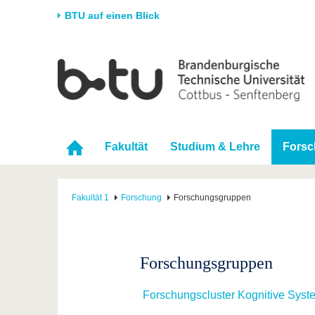
BTU auf einen Blick
Startseite
Universität
Forschung
Stud
Die BTU
Aktuelle Forschung
Stud
Struktur
Forschungsprofil
Vor 
Fakultät
Studium & Lehre
Fors
Karriere & Engagement
Förderung
Im S
Partnerschaften &
Wissenschaftlicher
Nach
Strukturwandel
Nachwuchs
Fakultät 1
Forschung
Forschungsgruppen
Forschungsgruppen
Forschungscluster Kognitive Syst