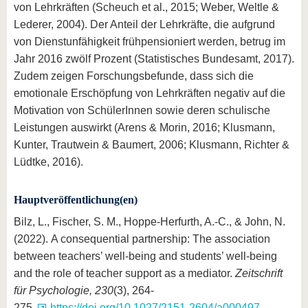
von Lehrkräften (Scheuch et al., 2015; Weber, Weltle &
Lederer, 2004). Der Anteil der Lehrkräfte, die aufgrund
von Dienstunfähigkeit frühpensioniert werden, betrug im
Jahr 2016 zwölf Prozent (Statistisches Bundesamt, 2017).
Zudem zeigen Forschungsbefunde, dass sich die
emotionale Erschöpfung von Lehrkräften negativ auf die
Motivation von SchülerInnen sowie deren schulische
Leistungen auswirkt (Arens & Morin, 2016; Klusmann,
Kunter, Trautwein & Baumert, 2006; Klusmann, Richter &
Lüdtke, 2016).
Hauptveröffentlichung(en)
Bilz, L., Fischer, S. M., Hoppe-Herfurth, A.-C., & John, N.
(2022). A consequential partnership: The association
between teachers’ well-being and students’ well-being
and the role of teacher support as a mediator.
Zeitschrift
für Psychologie, 230
(3), 264-
275.
https://doi.org/10.1027/2151-2604/a000497