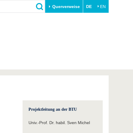
Querverweise
DE
EN
Schließen
Transfer
Unileben
e
Akademische Fachkräfte
Unsere Werte
Wirtschafts- und
Familie & Dual Career
Forschungskooperationen
Sport & Gesundheit
Gründen an der BTU
BTU & Region erleben
Innovative Transferprojekte
Lernen Sie uns kennen
Projektleitung an der BTU
Univ.-Prof. Dr. habil. Sven Michel