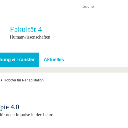
Fakultät 4
ium
International
Weiterbildung
Humanwissenschaften
ienangebot
Internationales Profil
Weiterbildungsangebot
dem Studium
Aus dem Ausland an die BTU
Wissenschaftliche
Weiterbildung
hung & Transfer
Aktuelles
tudium
Mit der BTU ins Ausland
Kontakt
 dem Studium
Für internationale
Studierende
Roboter für Rehabilitation
Kontakt
pie 4.0
für neue Impulse in der Lehre