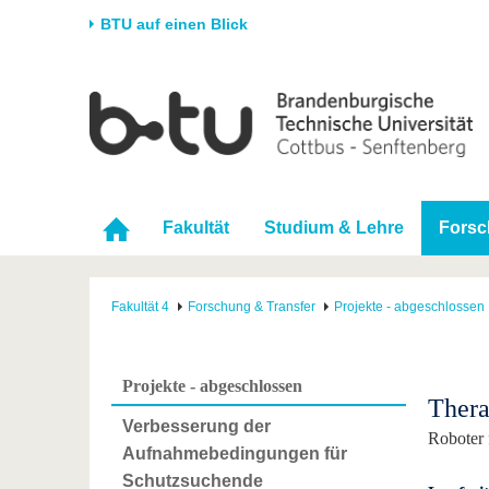
BTU auf einen Blick
Startseite
Universität
Forschung
Stud
Die BTU
Aktuelle Forschung
Stud
Struktur
Forschungsprofil
Vor 
Fakultät
Studium & Lehre
Forsc
Karriere & Engagement
Förderung
Im S
Partnerschaften &
Wissenschaftlicher
Nach
Strukturwandel
Nachwuchs
Fakultät 4
Forschung & Transfer
Projekte - abgeschlossen
Projekte - abgeschlossen
Thera
Verbesserung der
Roboter 
Aufnahmebedingungen für
Schutzsuchende