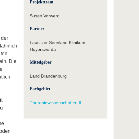
Projektteam
Susan Vorwerg
Partner
 der
Lausitzer Seenland Klinikum
dähnlich
Hoyerswerda
iten
eln. Die
Mittelgeber
ie
Land Brandenburg
tlich
Fachgebiet
it
Therapiewissenschaften II
zu
se
hoden