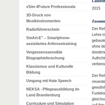
Laufzeit
vSim 4Future Professionals
2015
3D-Druck von
Musikinstrumenten
Zusamme
Der Reh
Radioführerschein
Lehre i
SmArt-E" – Smartphone-
gebaute
assistiertes Arthrosetraining
ohne de
Vergessenssensible
dreidim
Biographieforschung
Aufrich
verbesse
Klassismus und Kulturelle
Bildung
Der Reha
Umgang mit Hate Speech
neueste
gewährl
NEKSA - Pflegeausbildung im
Funktio
Land Brandenburg
gleichs
Curriculum und Simulation
auf ihr