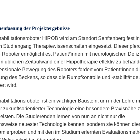
nfassung der Projektergebnisse
abilitationsroboter HIROB wird am Standort Senftenberg fest in
m Studiengang Therapiewissenschaften eingesetzt. Dieser pfer
 Roboter ermöglicht es, Patient*innen mit neurologischen Defiz
n üblichen Zeitaufwand einer Hippotherapie effektiv zu behand
ensionale Bewegung des Roboters fordert vom Patient*innen d
tung des Beckens, so dass die Rumpfkontrolle und -stabilität deu
rt wird.
bilitationsroboter ist ein wichtiger Baustein, um in der Lehre m
r zukunftsorientierter Technologie eine besondere Praxisnähe 
eisten. Die Studierenden lernen von nun an nicht nur die
nsweise neuester Technologie kennen, sondern sie können die
am erproben und mit den im Studium erlernten Evaluationsmet
e Wirksamkeit hin überprüfen.