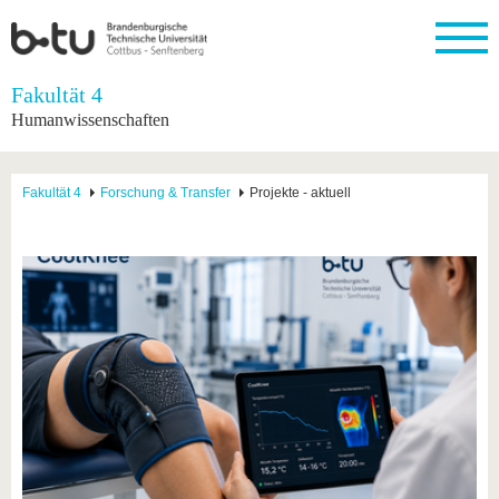
Startseite
Fakultät 4
Schließen
Humanwissenschaften
Universität
Forschung
Studium
International
Weiterbildung
Transfer
Unileben
Die BTU
Aktuelle
Studienangebot
Internationales
Weiterbildungsangebote
Akademische
Unsere
Fakultät 4
Forschung & Transfer
Projekte - aktuell
Forschung
Profil
Fachkräfte
Werte
Struktur
Vor dem
Wissenschaftliche
Forschungsprofil
Studium
Aus dem
Weiterbildung
Wirtschafts-
Familie &
Karriere
Ausland
und
Dual
&
Förderung
Im
Kontakt
an die
Forschungskooperati
Career
Engagement
Studium
BTU
Wissenschaftlicher
Gründen
Sport &
Partnerschaften
Nachwuchs
Nach
Mit der
an der
Gesundhei
&
dem
BTU ins
BTU
Strukturwandel
Studium
BTU &
Ausland
Innovative
Region
Für
Transferprojekte
erleben
internationale
Lernen
Studierende
Sie uns
Kontakt
kennen