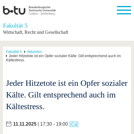
Startseite
Fakultät 5
Schließen
Wirtschaft, Recht und Gesellschaft
Universität
Forschung
Studium
International
Weiterbildung
Transfer
Unileben
Die BTU
Aktuelle
Studienangebot
Internationales
Weiterbildungsangebote
Akademische
Unsere
Fakultät 5
Aktuelles
Forschung
Profil
Fachkräfte
Werte
Jeder Hitzetote ist ein Opfer sozialer Kälte. Gilt entsprechend auch im
Struktur
Vor dem
Wissenschaftliche
Kältestress.
Forschungsprofil
Studium
Aus dem
Weiterbildung
Wirtschafts-
Familie &
Karriere
Ausland
und
Dual
&
Förderung
Im
Kontakt
an die
Forschungskooperati
Career
Engagement
Studium
BTU
Wissenschaftlicher
Jeder Hitzetote ist ein Opfer sozialer
Gründen
Sport &
Partnerschaften
Nachwuchs
Nach
Mit der
an der
Gesundhei
&
dem
Kälte. Gilt entsprechend auch im
BTU ins
BTU
Strukturwandel
Studium
BTU &
Ausland
Innovative
Region
Kältestress.
Für
Transferprojekte
erleben
internationale
Lernen
Studierende
Sie uns
11.11.2025
| 17:30 - 19:00
iCal
Kontakt
kennen