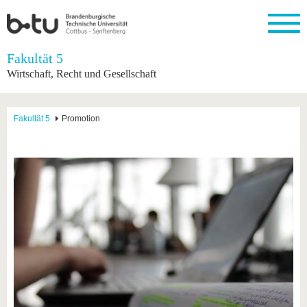
Startseite
Fakultät 5
Schließen
Wirtschaft, Recht und Gesellschaft
Universität
Forschung
Studium
International
Weiterbildung
Transfer
Unileben
Die BTU
Aktuelle
Studienangebot
Internationales
Weiterbildungsangebote
Akademische
Unsere
Fakultät 5
Promotion
Forschung
Profil
Fachkräfte
Werte
Struktur
Vor dem
Wissenschaftliche
Forschungsprofil
Studium
Aus dem
Weiterbildung
Wirtschafts-
Familie &
Karriere
Ausland
und
Dual
&
Förderung
Im
Kontakt
an die
Forschungskooperati
Career
Engagement
Studium
BTU
Wissenschaftlicher
Gründen
Sport &
Partnerschaften
Nachwuchs
Nach
Mit der
an der
Gesundhei
&
dem
BTU ins
BTU
Strukturwandel
Studium
BTU &
Ausland
Innovative
Region
Für
Transferprojekte
erleben
internationale
Lernen
Studierende
Sie uns
Kontakt
kennen