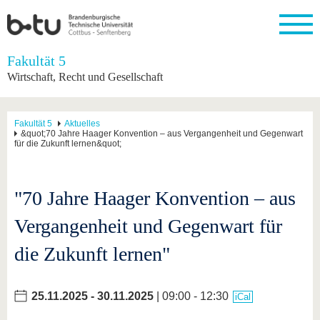
Startseite
Fakultät 5
Schließen
Wirtschaft, Recht und Gesellschaft
Universität
Forschung
Studium
International
Weiterbildung
Transfer
Unileben
Die BTU
Aktuelle
Studienangebot
Internationales
Weiterbildungsangebote
Akademische
Unsere
Fakultät 5
Aktuelles
Forschung
Profil
Fachkräfte
Werte
&quot;70 Jahre Haager Konvention – aus Vergangenheit und Gegenwart
Struktur
Vor dem
Wissenschaftliche
für die Zukunft lernen&quot;
Forschungsprofil
Studium
Aus dem
Weiterbildung
Wirtschafts-
Familie &
Karriere
Ausland
und
Dual
&
Förderung
Im
Kontakt
an die
Forschungskooperati
Career
Engagement
Studium
BTU
Wissenschaftlicher
"70 Jahre Haager Konvention – aus
Gründen
Sport &
Partnerschaften
Nachwuchs
Nach
Mit der
an der
Gesundhei
&
dem
Vergangenheit und Gegenwart für
BTU ins
BTU
Strukturwandel
Studium
BTU &
Ausland
Innovative
Region
die Zukunft lernen"
Für
Transferprojekte
erleben
internationale
Lernen
Studierende
Sie uns
25.11.2025
-
30.11.2025
| 09:00 - 12:30
iCal
Kontakt
kennen