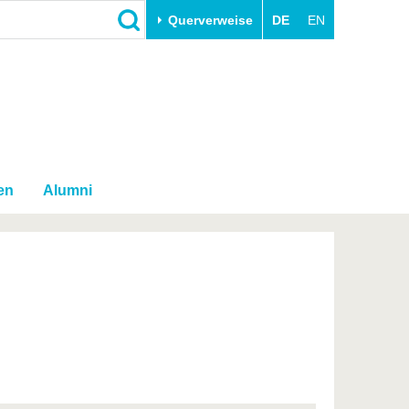
Querverweise
DE
EN
Schließen
Transfer
Unileben
e
Akademische Fachkräfte
Unsere Werte
Wirtschafts- und
Familie & Dual Career
Forschungskooperationen
en
Alumni
Sport & Gesundheit
Gründen an der BTU
BTU & Region erleben
Innovative Transferprojekte
Lernen Sie uns kennen