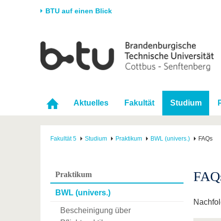
BTU auf einen Blick
Startseite
Universität
Forschung
Stud
Die BTU
Aktuelle Forschung
Stud
Struktur
Forschungsprofil
Vor 
Aktuelles
Fakultät
Studium
Karriere & Engagement
Förderung
Im S
Partnerschaften &
Wissenschaftlicher
Nach
Strukturwandel
Nachwuchs
Fakultät 5
Studium
Praktikum
BWL (univers.)
FAQs
FAQ
Praktikum
BWL (univers.)
Nachfol
Bescheinigung über