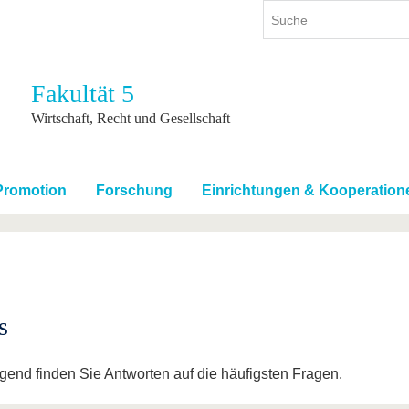
Fakultät 5
ium
International
Weiterbildung
Wirtschaft, Recht und Gesellschaft
ienangebot
Internationales Profil
Weiterbildungsangebot
dem Studium
Aus dem Ausland an die BTU
Wissenschaftliche
Weiterbildung
Promotion
Forschung
Einrichtungen & Kooperation
tudium
Mit der BTU ins Ausland
Kontakt
 dem Studium
Für internationale
Studierende
Kontakt
s
gend finden Sie Antworten auf die häufigsten Fragen.