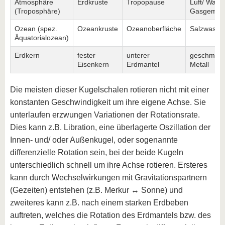
Atmosphäre
Erdkruste
Tropopause
Luft/ Wass
(Troposphäre)
Gasgemis
Ozean (spez.
Ozeankruste
Ozeanoberfläche
Salzwasse
Äquatorialozean)
Erdkern
fester
unterer
geschmolz
Eisenkern
Erdmantel
Metall
Die meisten dieser Kugelschalen rotieren nicht mit einer
konstanten Geschwindigkeit um ihre eigene Achse. Sie
unterlaufen erzwungen Variationen der Rotationsrate.
Dies kann z.B. Libration, eine überlagerte Oszillation der
Innen- und/ oder Außenkugel, oder sogenannte
differenzielle Rotation sein, bei der beide Kugeln
unterschiedlich schnell um ihre Achse rotieren. Ersteres
kann durch Wechselwirkungen mit Gravitationspartnern
(Gezeiten) entstehen (z.B. Merkur ↔ Sonne) und
zweiteres kann z.B. nach einem starken Erdbeben
auftreten, welches die Rotation des Erdmantels bzw. des