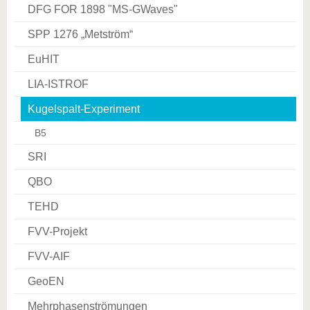
DFG FOR 1898 "MS­-GWaves"
SPP 1276 „Metström“
EuHIT
LIA-ISTROF
Kugelspalt-Experiment
B5
SRI
QBO
TEHD
FVV-Projekt
FVV-AIF
GeoEN
Mehrphasenströmungen