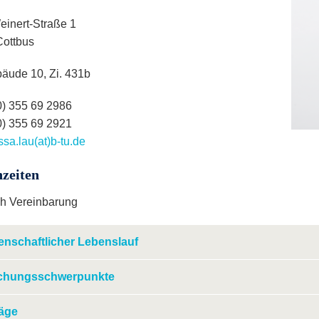
einert-Straße 1
ottbus
äude 10, Zi. 431b
0) 355 69 2986
0) 355 69 2921
sa.lau(at)b-tu.de
zeiten
h Vereinbarung
enschaftlicher Lebenslauf
chungsschwerpunkte
räge