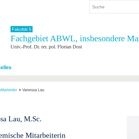
Fakultät 5
Fachgebiet ABWL, insbesondere Ma
ium
International
Weiterbildung
Univ.-Prof. Dr. rer. pol. Florian Dost
ienangebot
Internationales Profil
Weiterbildungsangebot
dem Studium
Aus dem Ausland an die BTU
Wissenschaftliche
Weiterbildung
tudium
Mit der BTU ins Ausland
elles
Kontakt
 dem Studium
Für internationale
Studierende
Kontakt
Mitarbeiter
Vanessa Lau
sa Lau, M.Sc.
mische Mitarbeiterin