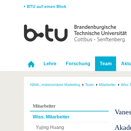
BTU auf einen Blick
Startseite
Universität
Forschung
Stud
Die BTU
Aktuelle Forschung
Stud
Struktur
Forschungsprofil
Vor 
Karriere & Engagement
Förderung
Im S
Lehre
Forschung
Team
Aktu
Partnerschaften &
Wissenschaftlicher
Nach
Strukturwandel
Nachwuchs
ABWL, insbesondere Marketing
Team
Mitarbeiter
Wiss. 
Mitarbeiter
Vanes
Wiss. Mitarbeiter
Akade
Yujing Huang