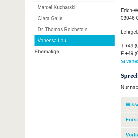
Marcel Kucharski
Erich-W
03046 C
Clara Galle
Dr. Thomas Reichstein
Lehrgeb
Vanessa Lau
T +49 (
Ehemalige
F +49 (
vanes
Sprech
Nur nac
Wiss
Fors
Vort