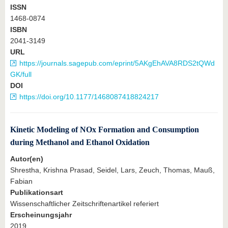
ISSN
1468-0874
ISBN
2041-3149
URL
https://journals.sagepub.com/eprint/5AKgEhAVA8RDS2tQWd
GK/full
DOI
https://doi.org/10.1177/1468087418824217
Kinetic Modeling of NOx Formation and Consumption
during Methanol and Ethanol Oxidation
Autor(en)
Shrestha, Krishna Prasad, Seidel, Lars, Zeuch, Thomas, Mauß,
Fabian
Publikationsart
Wissenschaftlicher Zeitschriftenartikel referiert
Erscheinungsjahr
2019