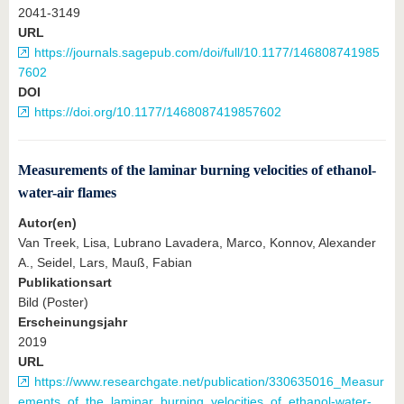
2041-3149
URL
https://journals.sagepub.com/doi/full/10.1177/146808741985
7602
DOI
https://doi.org/10.1177/1468087419857602
Measurements of the laminar burning velocities of ethanol-
water-air flames
Autor(en)
Van Treek, Lisa, Lubrano Lavadera, Marco, Konnov, Alexander
A., Seidel, Lars, Mauß, Fabian
Publikationsart
Bild (Poster)
Erscheinungsjahr
2019
URL
https://www.researchgate.net/publication/330635016_Measur
ements_of_the_laminar_burning_velocities_of_ethanol-water-