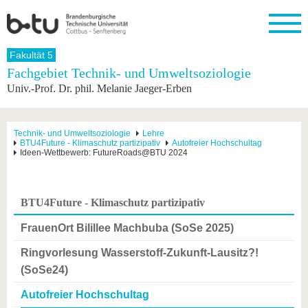
Startseite
Fakultät 5
Schließen
Fachgebiet Technik- und Umweltsoziologie
Univ.-Prof. Dr. phil. Melanie Jaeger-Erben
Universität
Forschung
Studium
International
Weiterbildung
Transfer
Unileben
Die BTU
Aktuelle
Studienangebot
Internationales
Weiterbildungsangebote
Akademische
Unsere
Forschung
Profil
Fachkräfte
Werte
Struktur
Vor dem
Wissenschaftliche
Technik- und Umweltsoziologie
Lehre
BTU4Future - Klimaschutz partizipativ
Autofreier Hochschultag
Forschungsprofil
Studium
Aus dem
Weiterbildung
Wirtschafts-
Familie &
Karriere
Ideen-Wettbewerb: FutureRoads@BTU 2024
Ausland
und
Dual
&
Förderung
Im
Kontakt
an die
Forschungskooperati
Career
Engagement
Studium
BTU
Wissenschaftlicher
Gründen
Sport &
Partnerschaften
Nachwuchs
Nach
BTU4Future - Klimaschutz partizipativ
Mit der
an der
Gesundhei
&
dem
BTU ins
BTU
Strukturwandel
Studium
BTU &
FrauenOrt Bilillee Machbuba (SoSe 2025)
Ausland
Innovative
Region
Für
Transferprojekte
erleben
Ringvorlesung Wasserstoff-Zukunft-Lausitz?!
internationale
(SoSe24)
Lernen
Studierende
Sie uns
Autofreier Hochschultag
Kontakt
kennen