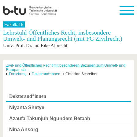
Startseite
Fakultät 5
Schließen
Lehrstuhl Öffentliches Recht, insbesondere
Umwelt- und Planungsrecht (mit FG Zivilrecht)
Universität
Forschung
Studium
International
Weiterbildung
Transfer
Unileben
Univ.-Prof. Dr. iur. Eike Albrecht
Die BTU
Aktuelle
Studienangebot
Internationales
Weiterbildungsangebote
Akademische
Unsere
Forschung
Profil
Fachkräfte
Werte
Struktur
Vor dem
Wissenschaftliche
Forschungsprofil
Studium
Aus dem
Weiterbildung
Wirtschafts-
Familie &
Zivil- und Öffentliches Recht mit besonderen Bezügen zum Umwelt- und
Karriere
Europarecht
Ausland
und
Dual
&
Förderung
Im
Kontakt
Forschung
Doktorand*innen
Christian Schreiber
an die
Forschungskooperati
Career
Engagement
Studium
BTU
Wissenschaftlicher
Gründen
Sport &
Partnerschaften
Nachwuchs
Nach
Mit der
an der
Gesundhei
&
dem
Doktorand*innen
BTU ins
BTU
Strukturwandel
Studium
BTU &
Ausland
Innovative
Region
Niyanta Shetye
Für
Transferprojekte
erleben
internationale
Azaufa Takunjuh Ngundem Betaah
Lernen
Studierende
Sie uns
Nina Ansorg
Kontakt
kennen