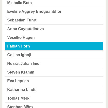
Michelle Beth
Eveline Aggrey Enoguanbhor
Sebastian Fuhrt
Anna Gaynutdinova
Veselko Hagen
Fabian Horn
Collins Igboji
Nusrat Jahan Imu
Steven Kramm
Eva Leptien
Katharina Lindt
Tobias Merk
Stephan Mörs