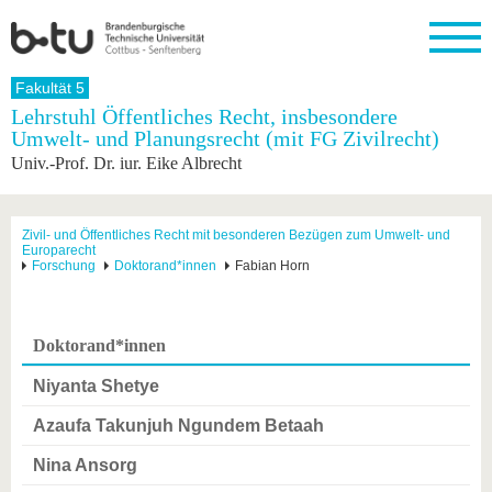
Startseite
Fakultät 5
Schließen
Lehrstuhl Öffentliches Recht, insbesondere
Umwelt- und Planungsrecht (mit FG Zivilrecht)
Universität
Forschung
Studium
International
Weiterbildung
Transfer
Unileben
Univ.-Prof. Dr. iur. Eike Albrecht
Die BTU
Aktuelle
Studienangebot
Internationales
Weiterbildungsangebote
Akademische
Unsere
Forschung
Profil
Fachkräfte
Werte
Struktur
Vor dem
Wissenschaftliche
Forschungsprofil
Studium
Aus dem
Weiterbildung
Wirtschafts-
Familie &
Zivil- und Öffentliches Recht mit besonderen Bezügen zum Umwelt- und
Karriere
Europarecht
Ausland
und
Dual
&
Förderung
Im
Kontakt
Forschung
Doktorand*innen
Fabian Horn
an die
Forschungskooperati
Career
Engagement
Studium
BTU
Wissenschaftlicher
Gründen
Sport &
Partnerschaften
Nachwuchs
Nach
Mit der
an der
Gesundhei
&
dem
Doktorand*innen
BTU ins
BTU
Strukturwandel
Studium
BTU &
Ausland
Innovative
Region
Niyanta Shetye
Für
Transferprojekte
erleben
internationale
Azaufa Takunjuh Ngundem Betaah
Lernen
Studierende
Sie uns
Nina Ansorg
Kontakt
kennen