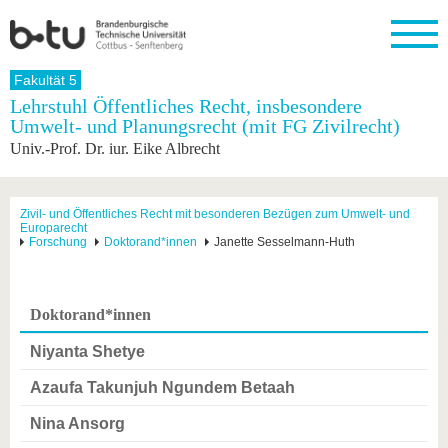
Startseite
Fakultät 5
Schließen
Lehrstuhl Öffentliches Recht, insbesondere
Umwelt- und Planungsrecht (mit FG Zivilrecht)
Universität
Forschung
Studium
International
Weiterbildung
Transfer
Unileben
Univ.-Prof. Dr. iur. Eike Albrecht
Die BTU
Aktuelle
Studienangebot
Internationales
Weiterbildungsangebote
Akademische
Unsere
Forschung
Profil
Fachkräfte
Werte
Struktur
Vor dem
Wissenschaftliche
Forschungsprofil
Studium
Aus dem
Weiterbildung
Wirtschafts-
Familie &
Zivil- und Öffentliches Recht mit besonderen Bezügen zum Umwelt- und
Karriere
Europarecht
Ausland
und
Dual
&
Förderung
Im
Kontakt
Forschung
Doktorand*innen
Janette Sesselmann-Huth
an die
Forschungskooperati
Career
Engagement
Studium
BTU
Wissenschaftlicher
Gründen
Sport &
Partnerschaften
Nachwuchs
Nach
Mit der
an der
Gesundhei
&
dem
Doktorand*innen
BTU ins
BTU
Strukturwandel
Studium
BTU &
Ausland
Innovative
Region
Niyanta Shetye
Für
Transferprojekte
erleben
internationale
Azaufa Takunjuh Ngundem Betaah
Lernen
Studierende
Sie uns
Nina Ansorg
Kontakt
kennen