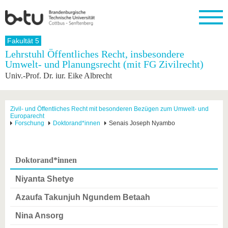
Startseite
Fakultät 5
Schließen
Lehrstuhl Öffentliches Recht, insbesondere
Umwelt- und Planungsrecht (mit FG Zivilrecht)
Universität
Forschung
Studium
International
Weiterbildung
Transfer
Unileben
Univ.-Prof. Dr. iur. Eike Albrecht
Die BTU
Aktuelle
Studienangebot
Internationales
Weiterbildungsangebote
Akademische
Unsere
Forschung
Profil
Fachkräfte
Werte
Struktur
Vor dem
Wissenschaftliche
Forschungsprofil
Studium
Aus dem
Weiterbildung
Wirtschafts-
Familie &
Zivil- und Öffentliches Recht mit besonderen Bezügen zum Umwelt- und
Karriere
Europarecht
Ausland
und
Dual
&
Förderung
Im
Kontakt
Forschung
Doktorand*innen
Senais Joseph Nyambo
an die
Forschungskooperati
Career
Engagement
Studium
BTU
Wissenschaftlicher
Gründen
Sport &
Partnerschaften
Nachwuchs
Nach
Mit der
an der
Gesundhei
&
dem
Doktorand*innen
BTU ins
BTU
Strukturwandel
Studium
BTU &
Ausland
Innovative
Region
Niyanta Shetye
Für
Transferprojekte
erleben
internationale
Azaufa Takunjuh Ngundem Betaah
Lernen
Studierende
Sie uns
Nina Ansorg
Kontakt
kennen