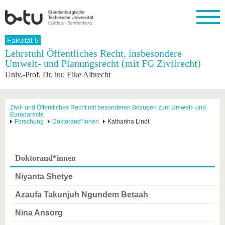
Startseite
Fakultät 5
Schließen
Lehrstuhl Öffentliches Recht, insbesondere
Umwelt- und Planungsrecht (mit FG Zivilrecht)
Universität
Forschung
Studium
International
Weiterbildung
Transfer
Unileben
Univ.-Prof. Dr. iur. Eike Albrecht
Die BTU
Aktuelle
Studienangebot
Internationales
Weiterbildungsangebote
Akademische
Unsere
Forschung
Profil
Fachkräfte
Werte
Struktur
Vor dem
Wissenschaftliche
Forschungsprofil
Studium
Aus dem
Weiterbildung
Wirtschafts-
Familie &
Zivil- und Öffentliches Recht mit besonderen Bezügen zum Umwelt- und
Karriere
Europarecht
Ausland
und
Dual
&
Förderung
Im
Kontakt
Forschung
Doktorand*innen
Katharina Lindt
an die
Forschungskooperati
Career
Engagement
Studium
BTU
Wissenschaftlicher
Gründen
Sport &
Partnerschaften
Nachwuchs
Nach
Mit der
an der
Gesundhei
&
dem
Doktorand*innen
BTU ins
BTU
Strukturwandel
Studium
BTU &
Ausland
Innovative
Region
Niyanta Shetye
Für
Transferprojekte
erleben
internationale
Azaufa Takunjuh Ngundem Betaah
Lernen
Studierende
Sie uns
Nina Ansorg
Kontakt
kennen