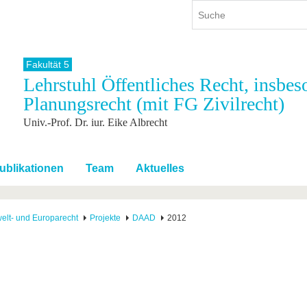
Fakultät 5
Lehrstuhl Öffentliches Recht, insbe
ium
International
Weiterbildung
Planungsrecht (mit FG Zivilrecht)
ienangebot
Internationales Profil
Weiterbildungsangebot
Univ.-Prof. Dr. iur. Eike Albrecht
dem Studium
Aus dem Ausland an die BTU
Wissenschaftliche
Weiterbildung
tudium
Mit der BTU ins Ausland
Kontakt
 dem Studium
Für internationale
ublikationen
Team
Aktuelles
Studierende
Kontakt
elt- und Europarecht
Projekte
DAAD
2012