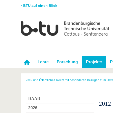
BTU auf einen Blick
Startseite
Universität
Forschung
Stud
Die BTU
Aktuelle Forschung
Stud
Struktur
Forschungsprofil
Vor 
Karriere & Engagement
Förderung
Im S
Partnerschaften &
Wissenschaftlicher
Nach
Lehre
Forschung
Projekte
P
Strukturwandel
Nachwuchs
Zivil- und Öffentliches Recht mit besonderen Bezügen zum Umw
DAAD
2012
2026