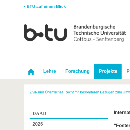
BTU auf einen Blick
Startseite
Universität
Forschung
Stud
Die BTU
Aktuelle Forschung
Stud
Struktur
Forschungsprofil
Vor 
Karriere & Engagement
Förderung
Im S
Partnerschaften &
Wissenschaftlicher
Nach
Lehre
Forschung
Projekte
P
Strukturwandel
Nachwuchs
Zivil- und Öffentliches Recht mit besonderen Bezügen zum Umw
Intern
DAAD
2026
“Foste