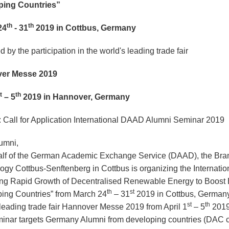
ping Countries”
th
th
24
- 31
2019 in Cottbus, Germany
 by the participation in the world's leading trade fair
er Messe 2019
t
th
– 5
2019 in Hannover, Germany
: Call for Application International DAAD Alumni Seminar 2019
umni,
lf of the German Academic Exchange Service (DAAD), the Bran
ogy Cottbus-Senftenberg in Cottbus is organizing the Internat
ing Rapid Growth of Decentralised Renewable Energy to Boost 
th
st
ing Countries” from March 24
– 31
2019 in Cottbus, Germany; 
st
th
 leading trade fair Hannover Messe 2019 from April 1
– 5
2019
inar targets Germany Alumni from developing countries (DAC c