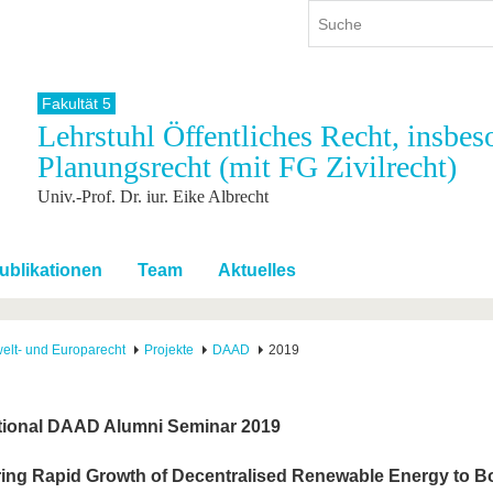
Fakultät 5
Lehrstuhl Öffentliches Recht, insbe
ium
International
Weiterbildung
Planungsrecht (mit FG Zivilrecht)
ienangebot
Internationales Profil
Weiterbildungsangebot
Univ.-Prof. Dr. iur. Eike Albrecht
dem Studium
Aus dem Ausland an die BTU
Wissenschaftliche
Weiterbildung
tudium
Mit der BTU ins Ausland
Kontakt
 dem Studium
Für internationale
ublikationen
Team
Aktuelles
Studierende
Kontakt
elt- und Europarecht
Projekte
DAAD
2019
ational DAAD Alumni Seminar 2019
ring Rapid Growth of Decentralised Renewable Energy to B