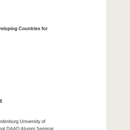
veloping Countries for
8
denburg University of
ional DAAD Alumni Seminar