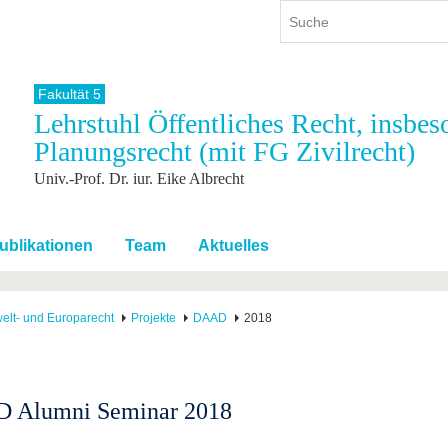
Fakultät 5
Lehrstuhl Öffentliches Recht, insbe
ium
International
Weiterbildung
Planungsrecht (mit FG Zivilrecht)
ienangebot
Internationales Profil
Weiterbildungsangebot
Univ.-Prof. Dr. iur. Eike Albrecht
dem Studium
Aus dem Ausland an die BTU
Wissenschaftliche
Weiterbildung
tudium
Mit der BTU ins Ausland
Kontakt
 dem Studium
Für internationale
ublikationen
Team
Aktuelles
Studierende
Kontakt
elt- und Europarecht
Projekte
DAAD
2018
 Alumni Seminar 2018