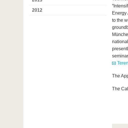
“Intens
2012
Energy 
to the w
groundb
München
nationa
presentl
seminar,
Teren
The App
The Cal