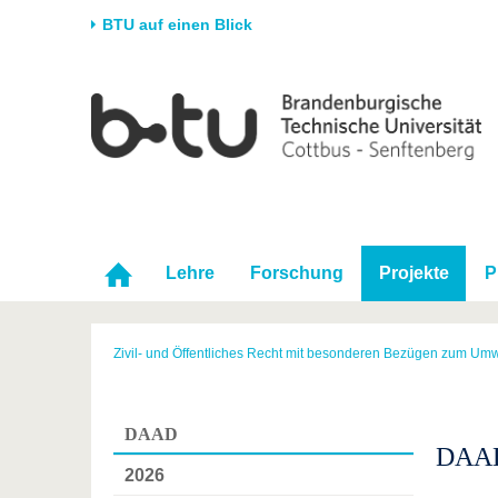
BTU auf einen Blick
Startseite
Universität
Forschung
Stud
Die BTU
Aktuelle Forschung
Stud
Struktur
Forschungsprofil
Vor 
Karriere & Engagement
Förderung
Im S
Partnerschaften &
Wissenschaftlicher
Nach
Lehre
Forschung
Projekte
P
Strukturwandel
Nachwuchs
Zivil- und Öffentliches Recht mit besonderen Bezügen zum Umw
DAAD
DAAD
2026