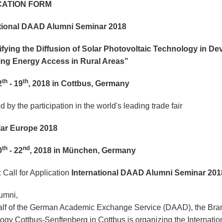
CATION FORM
ational DAAD Alumni Seminar 2018
ifying the Diffusion of Solar Photovoltaic Technology in De
ing Energy Access in Rural Areas
”
th
th
2
- 19
, 2018
in Cottbus, Germany
 by the participation in the
world's leading trade fair
lar Europe 2018
th
nd
0
- 22
, 2018
in München, Germany
 Call for Application
International DAAD Alumni Seminar 201
umni,
lf of the German Academic Exchange Service (DAAD), the Bran
ogy Cottbus-Senftenberg in Cottbus is organizing the Internat