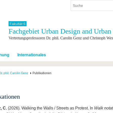
Fakultät 6
Fachgebiet Urban Design and Urban 
ium
International
Weiterbildung
Vertretungsprofessoren Dr. phil. Carolin Genz und Christoph Wes
ienangebot
Internationales Profil
Weiterbildungsangebot
dem Studium
Aus dem Ausland an die BTU
Wissenschaftliche
Weiterbildung
tudium
Mit der BTU ins Ausland
hung
Internationales
Kontakt
 dem Studium
Für internationale
Studierende
Kontakt
Dr. phil. Carolin Genz
Publikationen
kationen
, C.
(2026). Walking the Walls / Streets as Protest. In
Walk notat