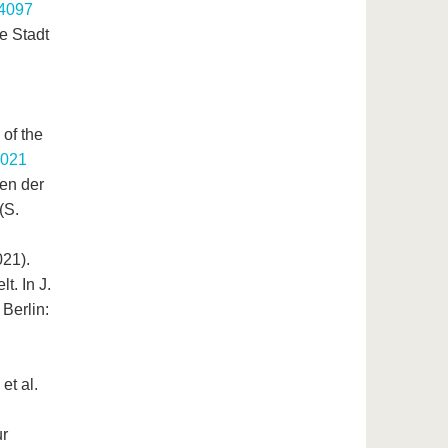
74097
e Stadt
l
 of the
2021
nen der
(S.
021).
t. In J.
 Berlin:
et al.
ur