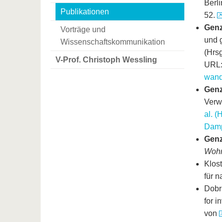
Berli
Publikationen
52.
Genz
Vorträge und
und 
Wissenschaftskommunikation
(Hrsg
V-Prof. Christoph Wessling
URL
wand
Genz
Verw
al. (
Damp
Genz
Wohn
Klos
für 
Dobr
for i
von