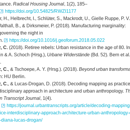
stance.
Radical Housing Journal
, 1(2), 185–
https://doi.org/10.54825/RWZI1177
r, H., Helbrecht, I., Schlüter, S., Mackrodt, U., Gielle Ruppe, P. V
Walthall, B., & Dirksmeier, P. (2018). Manufacturing marginality:
overning the night in
n.
https://doi.org/10.1016/j.geoforum.2018.05.022
, C.
(2018). Retiree rebels: Urban resistance in the age of 80. In
in & A. Schoch (Hrsg.),
Urbane Widerstände
(Bd. 52). Bern et al
.
, C.
, & Tschoepe, A. Y. (Hrsg.). (2018).
Beyond urban transforma
n: HU Berlin.
, C.
, & Lucas-Drogan, D. (2018). Decoding mapping as practice
disciplinary approach in architecture and urban anthropology.
T
n Transcript Journal
, 1(4).
:
https://journal.urbantranscripts.org/article/decoding-mapping
ice-interdisciplinary-approach-architecture-urban-anthropology-
-diana-lucas-drogan/