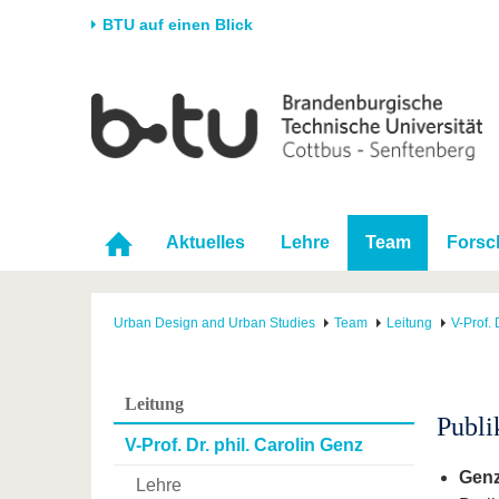
BTU auf einen Blick
Startseite
Universität
Forschung
Stud
Die BTU
Aktuelle Forschung
Stud
Struktur
Forschungsprofil
Vor 
Karriere & Engagement
Förderung
Im S
Aktuelles
Lehre
Team
Forsc
Partnerschaften &
Wissenschaftlicher
Nach
Strukturwandel
Nachwuchs
Urban Design and Urban Studies
Team
Leitung
V-Prof. 
Leitung
Publi
V-Prof. Dr. phil. Carolin Genz
Genz
Lehre