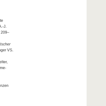
te
.-J.
 209–
tischer
nger VS.
lter,
ome-
enzen