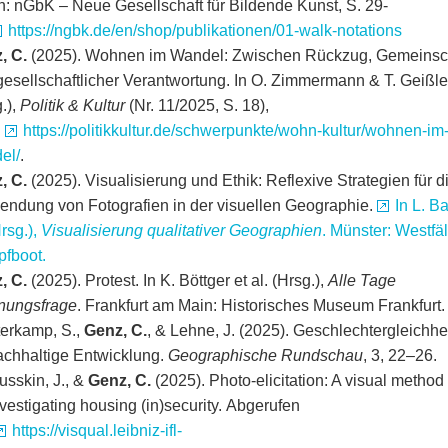
n: nGbK – Neue Gesellschaft für Bildende Kunst, S. 29-
https://ngbk.de/en/shop/publikationen/01-walk-notations
, C.
(2025). Wohnen im Wandel: Zwischen Rückzug, Gemeinsc
gesellschaftlicher Verantwortung. In O. Zimmermann & T. Geißle
.),
Politik & Kultur
(Nr. 11/2025, S. 18),
:
https://politikkultur.de/schwerpunkte/wohn-kultur/wohnen-im
el/
.
, C.
(2025). Visualisierung und Ethik: Reflexive Strategien für d
endung von Fotografien in der visuellen Geographie.
In L. B
Hrsg.),
Visualisierung qualitativer Geographien
. Münster: Westfä
fboot.
, C.
(2025). Protest. In K. Böttger et al. (Hrsg.),
Alle Tage
ungsfrage
. Frankfurt am Main: Historisches Museum Frankfurt.
terkamp, S.,
Genz, C.
, & Lehne, J. (2025). Geschlechtergleichhei
nachhaltige Entwicklung.
Geographische Rundschau
, 3, 22–26.
usskin, J., &
Genz, C.
(2025). Photo-elicitation: A visual method
nvestigating housing (in)security. Abgerufen
https://visqual.leibniz-ifl-