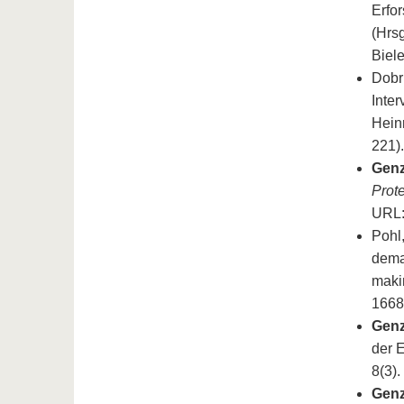
Erfo
(Hrsg
Biele
Dobru
Inter
Heinr
221).
Genz
Prot
URL
Pohl,
dema
maki
1668
Genz
der E
8(3).
Genz