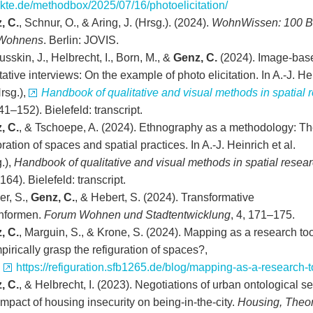
ekte.de/methodbox/2025/07/16/photoelicitation/
, C.
, Schnur, O., & Aring, J. (Hrsg.). (2024).
WohnWissen: 100 Be
Wohnens
. Berlin: JOVIS.
sskin, J., Helbrecht, I., Born, M., &
Genz, C.
(2024). Image-bas
tative interviews: On the example of photo elicitation. In A.-J. He
Hrsg.),
Handbook of qualitative and visual methods in spatial 
41–152). Bielefeld: transcript.
, C.
, & Tschoepe, A. (2024). Ethnography as a methodology: T
ration of spaces and spatial practices. In A.-J. Heinrich et al.
.),
Handbook of qualitative and visual methods in spatial resea
64). Bielefeld: transcript.
er, S.,
Genz, C.
, & Hebert, S. (2024). Transformative
formen.
Forum Wohnen und Stadtentwicklung
, 4, 171–175.
, C.
, Marguin, S., & Krone, S. (2024). Mapping as a research to
pirically grasp the refiguration of spaces?,
:
https://refiguration.sfb1265.de/blog/mapping-as-a-research-t
, C.
, & Helbrecht, I. (2023). Negotiations of urban ontological se
mpact of housing insecurity on being-in-the-city.
Housing, Theo