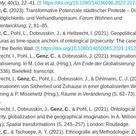
ety
, 40(1), 22–41.
https://doi.org/10.1080/14036096.2022.20
, C.
(2023). Transformative Potenziale städtischer Proteste – Di
Möglichkeits- und Verhandlungsraum.
Forum Wohnen und
tentwicklung
, 2, 81–85.
, C.
, Pohl, L., Dobrusskin, J., & Helbrecht, I. (2021). Geopolitica
ras as time-space anchors of ontological (in)security: The case
of the Berlin Wall.
https://doi.org/10.1080/14650045.2021.191
echt, I., Pohl, L.,
Genz, C.
, & Dobrusskin, J. (2021). Imaginatio
lisierung. In M. Löw et al. (Hrsg.),
Am Ende der Globalisierung
36). Bielefeld: transcript.
echt, I.,
Genz, C.
, Pohl, L., Dobrusskin, J., & Dihlmann, C.-J. (2
nationen von Sicherheit und Zuhause in einer globalisierten Wel
ing & P. Misselwitz (Hrsg.),
Räume in Veränderung
(S. 62–73).
.
echt, I., Dobrusskin, J.,
Genz, C.
, & Pohl, L. (2021). Ontological
ity, globalization and the geographical imagination. In A. Million 
.),
Spatial transformations
(S. 243–257). London: Routledge.
, C.
, & Tschoepe, A. Y. (2021). Ethnografie als Methodologie: Z