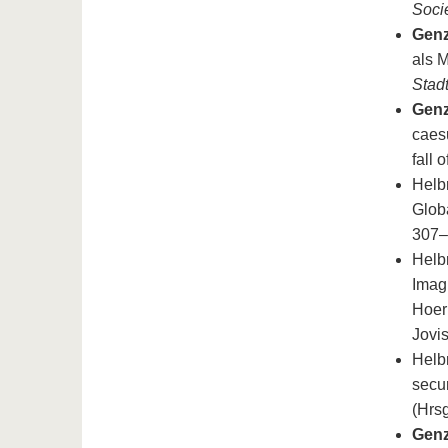
Soci
Genz
als 
Stad
Genz
caesu
fall 
Helbr
Globa
307–3
Helbr
Imagi
Hoern
Jovis
Helbr
secur
(Hrsg
Genz