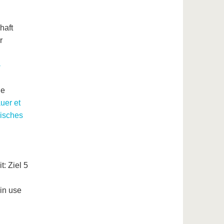
haft
r
-
ie
auer et
lisches
t: Ziel 5
 in use