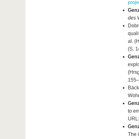
proj
Genz
des 
Dobru
quali
al. (
(S. 1
Genz
explo
(Hrsg
155–1
Bäck
Wohn
Genz
to em
URL
Genz
The i