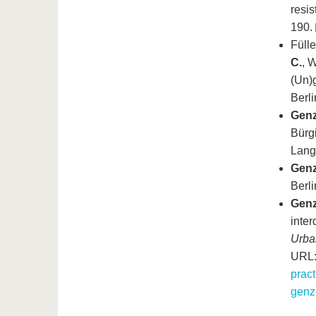
resi
190.
Fülle
C.
, 
(Un)g
Berli
Genz
Bürg
Lang
Genz
Berli
Genz
inter
Urba
URL
pract
genz