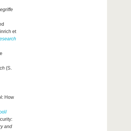
griffe
ed
inrich et
research
he
rch
(S.
ol: How
ool/
curity:
ry and