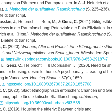
rschung von Räumen und Raumpraktiken. In A.-J. Heinrich et al.
.),
Methoden der qualitativen Raumforschung
(S. 225–236).
feld: transcript.
sskin, J., Helbrecht, I., Born, M., &
Genz, C.
(2021). Bildgestütz
views in der Raumforschung: Potenziale der Foto-Elizitation. In A
ich et al. (Hrsg.),
Methoden der qualitativen Raumforschung
(S.
 Bielefeld: transcript.
, C.
(2020).
Wohnen, Alter und Protest: Eine Ethnographie städ
est- und Netzwerkpraktiken von Senior_innen
. Wiesbaden: Spri
:
https://link.springer.com/book/10.1007/978-3-658-29187-7
 L.,
Genz, C.
, Helbrecht, I., & Dobrusskin, J. (2020). Need for she
nd for housing, desire for home: A psychoanalytic reading of h
ng in Vancouver.
Housing Studies
, 37(9), 1650–
.
https://doi.org/10.1080/02673037.2020.1857708
, C.
(2020). Stadt ethnographisch erforschen: Chancen und Gr
thnographie für die kritische Stadtforschung.
sub\urban
,
https://doi.org/10.36900/suburban.v8i3.535
, C.
(2019). Housing the elderly: Between crisis and