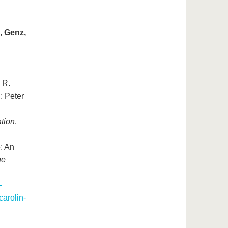
.,
Genz,
 R.
.: Peter
tion
.
: An
he
-
carolin-