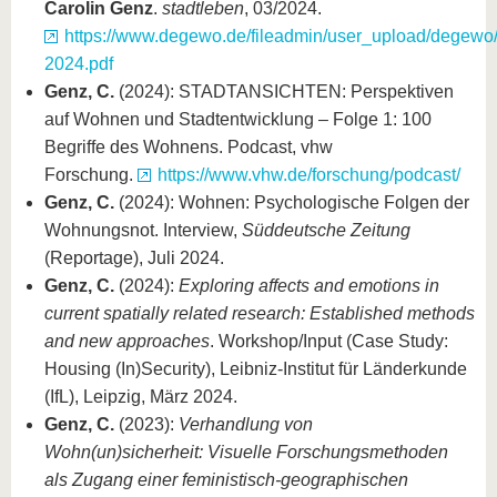
Carolin Genz
.
stadtleben
, 03/2024.
https://www.degewo.de/fileadmin/user_upload/degewo
2024.pdf
Genz, C.
(2024): STADTANSICHTEN: Perspektiven
auf Wohnen und Stadtentwicklung – Folge 1: 100
Begriffe des Wohnens. Podcast, vhw
Forschung.
https://www.vhw.de/forschung/podcast/
Genz, C.
(2024): Wohnen: Psychologische Folgen der
Wohnungsnot. Interview,
Süddeutsche Zeitung
(Reportage), Juli 2024.
Genz, C.
(2024):
Exploring affects and emotions in
current spatially related research: Established methods
and new approaches
. Workshop/Input (Case Study:
Housing (In)Security), Leibniz-Institut für Länderkunde
(IfL), Leipzig, März 2024.
Genz, C.
(2023):
Verhandlung von
Wohn(un)sicherheit: Visuelle Forschungsmethoden
als Zugang einer feministisch-geographischen