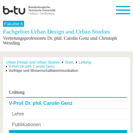
Startseite
Fakultät 6
Schließen
Fachgebiet Urban Design and Urban Studies
Vertretungsprofessoren Dr. phil. Carolin Genz und Christoph
Universität
Forschung
Studium
International
Weiterbildung
Transfer
Unileben
Wessling
Die BTU
Aktuelle
Studienangebot
Internationales
Weiterbildungsangebote
Akademische
Unsere
Forschung
Profil
Fachkräfte
Werte
Struktur
Vor dem
Wissenschaftliche
Urban Design and Urban Studies
Team
Leitung
Forschungsprofil
Studium
Aus dem
Weiterbildung
Wirtschafts-
Familie &
Karriere
V-Prof. Dr. phil. Carolin Genz
Ausland
und
Dual
Vorträge und Wissenschaftskommunikation
&
Förderung
Im
Kontakt
an die
Forschungskooperati
Career
Engagement
Studium
BTU
Wissenschaftlicher
Gründen
Sport &
Partnerschaften
Nachwuchs
Nach
Mit der
an der
Gesundhei
&
dem
Leitung
BTU ins
BTU
Strukturwandel
Studium
BTU &
Ausland
Innovative
Region
V-Prof. Dr. phil. Carolin Genz
Für
Transferprojekte
erleben
Lehre
internationale
Lernen
Studierende
Sie uns
Publikationen
Kontakt
kennen