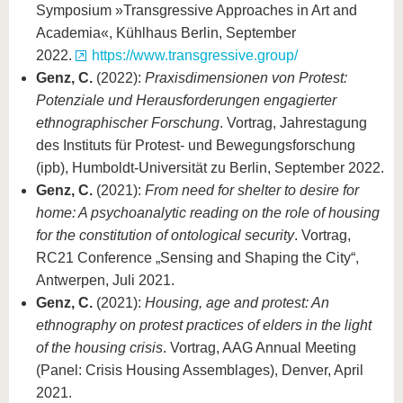
Symposium »Transgressive Approaches in Art and
Academia«, Kühlhaus Berlin, September
2022.
https://www.transgressive.group/
Genz, C.
(2022):
Praxisdimensionen von Protest:
Potenziale und Herausforderungen engagierter
ethnographischer Forschung
. Vortrag, Jahrestagung
des Instituts für Protest- und Bewegungsforschung
(ipb), Humboldt-Universität zu Berlin, September 2022.
Genz, C.
(2021):
From need for shelter to desire for
home: A psychoanalytic reading on the role of housing
for the constitution of ontological security
. Vortrag,
RC21 Conference „Sensing and Shaping the City“,
Antwerpen, Juli 2021.
Genz, C.
(2021):
Housing, age and protest: An
ethnography on protest practices of elders in the light
of the housing crisis
. Vortrag, AAG Annual Meeting
(Panel: Crisis Housing Assemblages), Denver, April
2021.