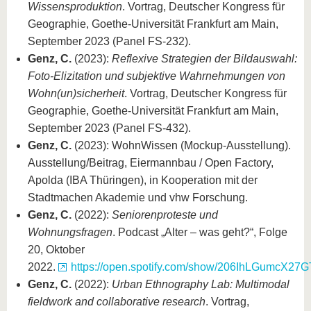
Wissensproduktion
. Vortrag, Deutscher Kongress für
Geographie, Goethe-Universität Frankfurt am Main,
September 2023 (Panel FS-232).
Genz, C.
(2023):
Reflexive Strategien der Bildauswahl:
Foto-Elizitation und subjektive Wahrnehmungen von
Wohn(un)sicherheit
. Vortrag, Deutscher Kongress für
Geographie, Goethe-Universität Frankfurt am Main,
September 2023 (Panel FS-432).
Genz, C.
(2023): WohnWissen (Mockup-Ausstellung).
Ausstellung/Beitrag, Eiermannbau / Open Factory,
Apolda (IBA Thüringen), in Kooperation mit der
Stadtmachen Akademie und vhw Forschung.
Genz, C.
(2022):
Seniorenproteste und
Wohnungsfragen
. Podcast „Alter – was geht?“, Folge
20, Oktober
2022.
https://open.spotify.com/show/206IhLGumcX27G
Genz, C.
(2022):
Urban Ethnography Lab: Multimodal
fieldwork and collaborative research
. Vortrag,