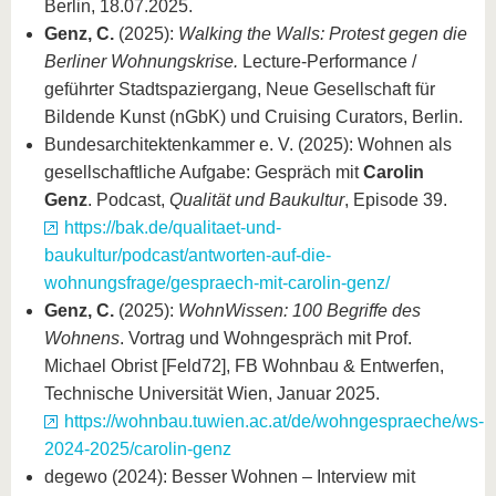
Berlin, 18.07.2025.
Genz, C.
(2025):
Walking the Walls: Protest gegen die
Berliner Wohnungskrise.
Lecture-Performance /
geführter Stadtspaziergang, Neue Gesellschaft für
Bildende Kunst (nGbK) und Cruising Curators, Berlin.
Bundesarchitektenkammer e. V. (2025): Wohnen als
gesellschaftliche Aufgabe: Gespräch mit
Carolin
Genz
. Podcast,
Qualität und Baukultur
, Episode 39.
https://bak.de/qualitaet-und-
baukultur/podcast/antworten-auf-die-
wohnungsfrage/gespraech-mit-carolin-genz/
Genz, C.
(2025):
WohnWissen: 100 Begriffe des
Wohnens
. Vortrag und Wohngespräch mit Prof.
Michael Obrist [Feld72], FB Wohnbau & Entwerfen,
Technische Universität Wien, Januar 2025.
https://wohnbau.tuwien.ac.at/de/wohngespraeche/ws-
2024-2025/carolin-genz
degewo (2024): Besser Wohnen – Interview mit