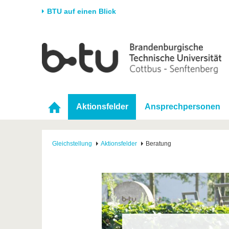
BTU auf einen Blick
Startseite
Universität
Forschung
Stud
Die BTU
Aktuelle Forschung
Stud
Struktur
Forschungsprofil
Vor 
Aktionsfelder
Ansprechpersonen
Karriere & Engagement
Förderung
Im S
Partnerschaften &
Wissenschaftlicher
Nach
Strukturwandel
Nachwuchs
Gleichstellung
Aktionsfelder
Beratung