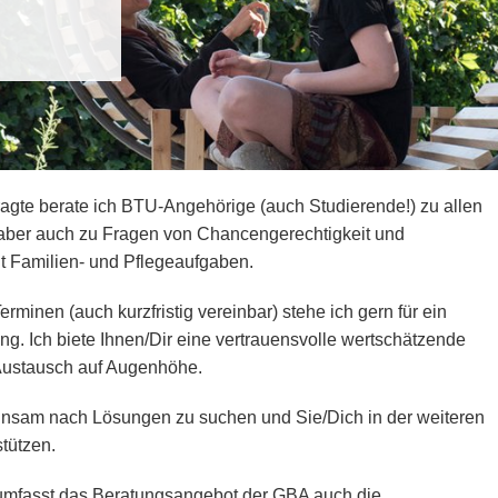
ragte berate ich BTU-Angehörige (auch Studierende!) zu allen
 aber auch zu Fragen von Chancengerechtigkeit und
it Familien- und Pflegeaufgaben.
minen (auch kurzfristig vereinbar) stehe ich gern für ein
g. Ich biete Ihnen/Dir eine vertrauensvolle wertschätzende
Austausch auf Augenhöhe.
einsam nach Lösungen zu suchen und Sie/Dich in der weiteren
tützen.
 umfasst das Beratungsangebot der GBA auch die