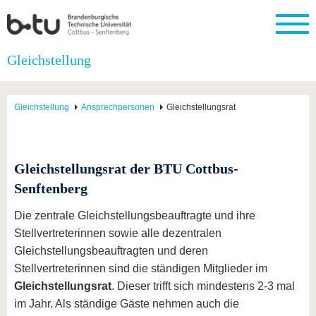
Startseite
Gleichstellung
Schließen
Universität
Forschung
Studium
International
Weiterbildung
Transfer
Unileben
Gleichstellung
Ansprechpersonen
Gleichstellungsrat
Die BTU
Aktuelle
Studienangebot
Internationales
Weiterbildungsangebote
Akademische
Unsere
Forschung
Profil
Fachkräfte
Werte
Struktur
Vor dem
Wissenschaftliche
Forschungsprofil
Studium
Aus dem
Weiterbildung
Wirtschafts-
Familie &
Karriere
Ausland
und
Dual
Gleichstellungsrat der BTU Cottbus-
&
Förderung
Im
Kontakt
an die
Forschungskooperati
Career
Engagement
Studium
Senftenberg
BTU
Wissenschaftlicher
Gründen
Sport &
Partnerschaften
Nachwuchs
Nach
Mit der
an der
Gesundhei
Die zentrale Gleichstellungsbeauftragte und ihre
&
dem
BTU ins
BTU
Strukturwandel
Studium
BTU &
Stellvertreterinnen sowie alle dezentralen
Ausland
Innovative
Region
Gleichstellungsbeauftragten und deren
Für
Transferprojekte
erleben
Stellvertreterinnen sind die ständigen Mitglieder im
internationale
Lernen
Studierende
Gleichstellungsrat
. Dieser trifft sich mindestens 2-3 mal
Sie uns
im Jahr. Als ständige Gäste nehmen auch die
Kontakt
kennen