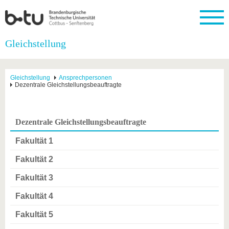
Startseite
Gleichstellung
Schließen
Universität
Forschung
Studium
International
Weiterbildung
Transfer
Unileben
Gleichstellung
Ansprechpersonen
Die BTU
Aktuelle
Studienangebot
Internationales
Weiterbildungsangebote
Akademische
Unsere
Dezentrale Gleichstellungsbeauftragte
Forschung
Profil
Fachkräfte
Werte
Struktur
Vor dem
Wissenschaftliche
Forschungsprofil
Studium
Aus dem
Weiterbildung
Wirtschafts-
Familie &
Karriere
Ausland
und
Dual
Dezentrale Gleichstellungsbeauftragte
&
Förderung
Im
Kontakt
an die
Forschungskooperati
Career
Engagement
Studium
BTU
Wissenschaftlicher
Fakultät 1
Gründen
Sport &
Partnerschaften
Nachwuchs
Nach
Mit der
an der
Gesundhei
&
dem
Fakultät 2
BTU ins
BTU
Strukturwandel
Studium
BTU &
Ausland
Innovative
Region
Fakultät 3
Für
Transferprojekte
erleben
Fakultät 4
internationale
Lernen
Studierende
Sie uns
Fakultät 5
Kontakt
kennen