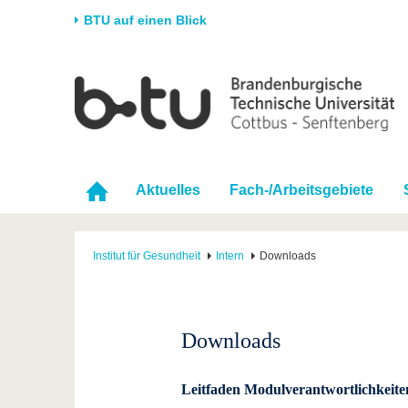
BTU auf einen Blick
Startseite
Universität
Forschung
Stud
Die BTU
Aktuelle Forschung
Stud
Struktur
Forschungsprofil
Vor 
Aktuelles
Fach-/Arbeitsgebiete
Karriere & Engagement
Förderung
Im S
Partnerschaften &
Wissenschaftlicher
Nach
Strukturwandel
Nachwuchs
Institut für Gesundheit
Intern
Downloads
Downloads
Leitfaden Modulverantwortlichkeite