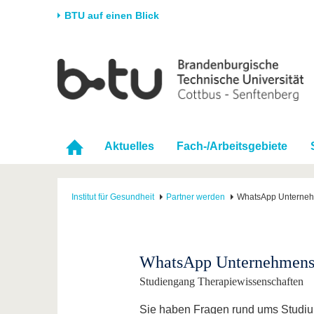
BTU auf einen Blick
Startseite
Universität
Forschung
Stud
Die BTU
Aktuelle Forschung
Stud
Struktur
Forschungsprofil
Vor 
Aktuelles
Fach-/Arbeitsgebiete
Karriere & Engagement
Förderung
Im S
Partnerschaften &
Wissenschaftlicher
Nach
Strukturwandel
Nachwuchs
Institut für Gesundheit
Partner werden
WhatsApp Unterne
WhatsApp Unternehmens
Studiengang Therapiewissenschaften
Sie haben Fragen rund ums Studiu