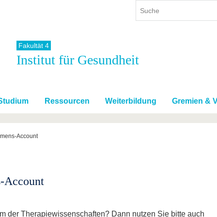
Fakultät 4
Institut für Gesundheit
ium
International
Weiterbildung
ienangebot
Internationales Profil
Weiterbildungsangebot
dem Studium
Aus dem Ausland an die BTU
Wissenschaftliche
Weiterbildung
Studium
Ressourcen
Weiterbildung
Gremien & V
tudium
Mit der BTU ins Ausland
Kontakt
 dem Studium
Für internationale
Studierende
hmens-Account
Kontakt
-Account
m der Therapiewissenschaften? Dann nutzen Sie bitte auch