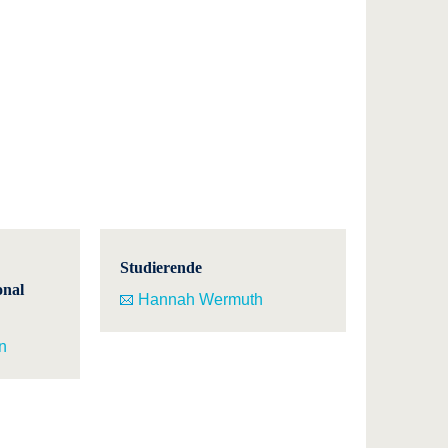
Studierende
onal
Hannah Wermuth
n