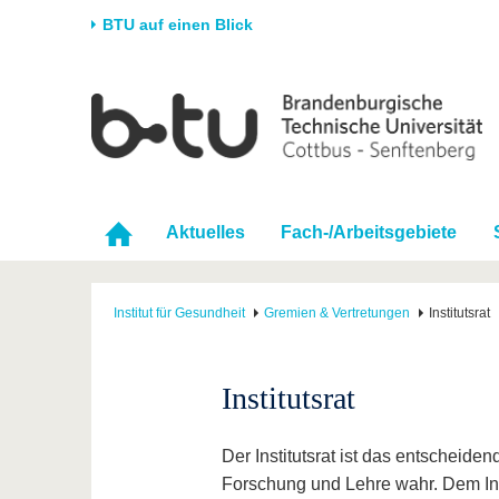
BTU auf einen Blick
Startseite
Universität
Forschung
Stud
Die BTU
Aktuelle Forschung
Stud
Struktur
Forschungsprofil
Vor 
Aktuelles
Fach-/Arbeitsgebiete
Karriere & Engagement
Förderung
Im S
Partnerschaften &
Wissenschaftlicher
Nach
Strukturwandel
Nachwuchs
Institut für Gesundheit
Gremien & Vertretungen
Institutsrat
Institutsrat
Der Institutsrat ist das entscheid
Forschung und Lehre wahr. Dem Ins