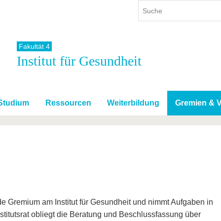
Fakultät 4
Institut für Gesundheit
ium
International
Weiterbildung
ienangebot
Internationales Profil
Weiterbildungsangebot
dem Studium
Aus dem Ausland an die BTU
Wissenschaftliche
Weiterbildung
Studium
Ressourcen
Weiterbildung
Gremien & V
tudium
Mit der BTU ins Ausland
Kontakt
 dem Studium
Für internationale
Studierende
Kontakt
ende Gremium am Institut für Gesundheit und nimmt Aufgaben in
titutsrat obliegt die Beratung und Beschlussfassung über