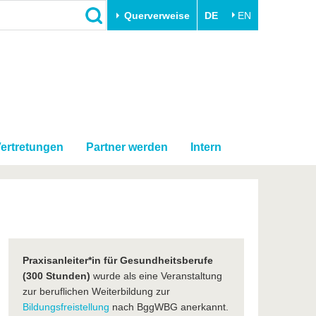
Querverweise
DE
EN
Schließen
Transfer
Unileben
e
Akademische Fachkräfte
Unsere Werte
Wirtschafts- und
Familie & Dual Career
Forschungskooperationen
ertretungen
Partner werden
Intern
Sport & Gesundheit
Gründen an der BTU
BTU & Region erleben
Innovative Transferprojekte
Lernen Sie uns kennen
Praxisanleiter*in für Gesundheitsberufe
(300 Stunden)
wurde als eine Veranstaltung
zur beruflichen Weiterbildung zur
Bildungsfreistellung
nach BggWBG anerkannt.