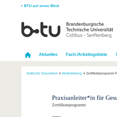
BTU auf einen Blick
Startseite
Universität
Forschung
Stud
Die BTU
Aktuelle Forschung
Stud
Struktur
Forschungsprofil
Vor 
Aktuelles
Fach-/Arbeitsgebiete
Karriere & Engagement
Förderung
Im S
Partnerschaften &
Wissenschaftlicher
Nach
Strukturwandel
Nachwuchs
Institut für Gesundheit
Weiterbildung
Zertifikatsprogramm P
Praxisanleiter*in für Ges
Zertifikatsprogramm