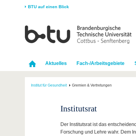
BTU auf einen Blick
Startseite
Universität
Forschung
Stud
Die BTU
Aktuelle Forschung
Stud
Struktur
Forschungsprofil
Vor 
Aktuelles
Fach-/Arbeitsgebiete
Karriere & Engagement
Förderung
Im S
Partnerschaften &
Wissenschaftlicher
Nach
Strukturwandel
Nachwuchs
Institut für Gesundheit
Gremien & Vertretungen
Institutsrat
Der Institutsrat ist das entscheid
Forschung und Lehre wahr. Dem Ins