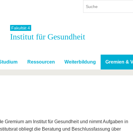
Fakultät 4
Institut für Gesundheit
ium
International
Weiterbildung
ienangebot
Internationales Profil
Weiterbildungsangebot
dem Studium
Aus dem Ausland an die BTU
Wissenschaftliche
Weiterbildung
Studium
Ressourcen
Weiterbildung
Gremien & V
tudium
Mit der BTU ins Ausland
Kontakt
 dem Studium
Für internationale
Studierende
Kontakt
ende Gremium am Institut für Gesundheit und nimmt Aufgaben in
titutsrat obliegt die Beratung und Beschlussfassung über