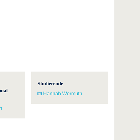
Studierende
onal
Hannah Wermuth
n