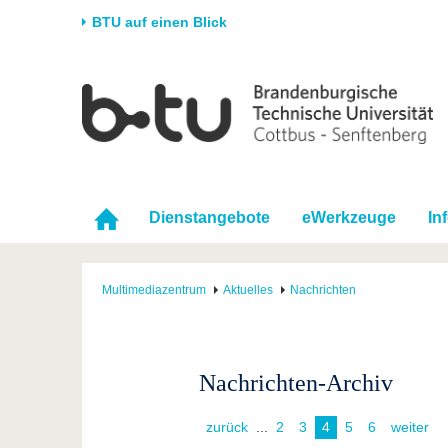
BTU auf einen Blick
Startseite
Universität
Forschung
Stud
Die BTU
Aktuelle Forschung
Stud
Struktur
Forschungsprofil
Vor 
Karriere & Engagement
Förderung
Im S
Dienstangebote
eWerkzeuge
In
Partnerschaften &
Wissenschaftlicher
Nach
Strukturwandel
Nachwuchs
Multimediazentrum
Aktuelles
Nachrichten
Nachrichten-Archiv
zurück
...
2
3
4
5
6
weiter