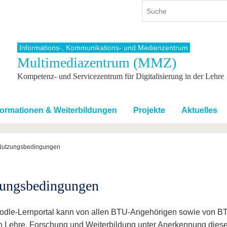
Informations-, Kommunikations- und Medienzentrum
Multimediazentrum (MMZ)
ium
International
Weiterbildung
Kompetenz- und Servicezentrum für Digitalisierung in der Lehre
ienangebot
Internationales Profil
Weiterbildungsangebot
dem Studium
Aus dem Ausland an die BTU
Wissenschaftliche
Weiterbildung
tudium
Mit der BTU ins Ausland
formationen & Weiterbildungen
Projekte
Aktuelles
Kontakt
 dem Studium
Für internationale
Studierende
Kontakt
Nutzungsbedingungen
ungsbedingungen
dle-Lernportal kann von allen BTU-Angehörigen sowie von B
Lehre, Forschung und Weiterbildung unter Anerkennung dies