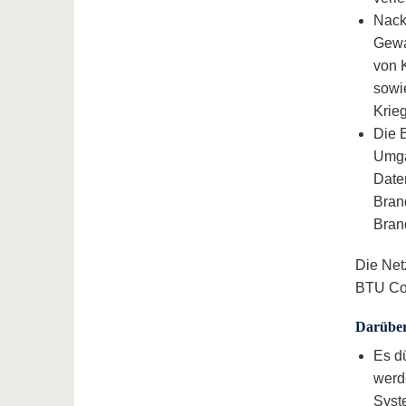
Nack
Gewa
von 
sowi
Krie
Die B
Umga
Date
Bran
Bran
Die Net
BTU Cot
Darüber
Es d
werd
Syst