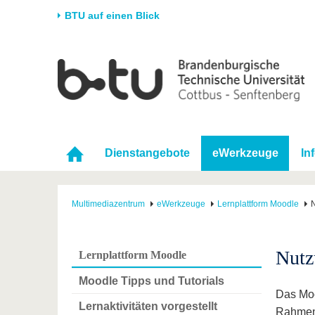
BTU auf einen Blick
Startseite
Universität
Forschung
Stud
Die BTU
Aktuelle Forschung
Stud
Struktur
Forschungsprofil
Vor 
Karriere & Engagement
Förderung
Im S
Dienstangebote
eWerkzeuge
In
Partnerschaften &
Wissenschaftlicher
Nach
Strukturwandel
Nachwuchs
Multimediazentrum
eWerkzeuge
Lernplattform Moodle
Nutz
Lernplattform Moodle
Moodle Tipps und Tutorials
Das Moo
Lernaktivitäten vorgestellt
Rahmen 