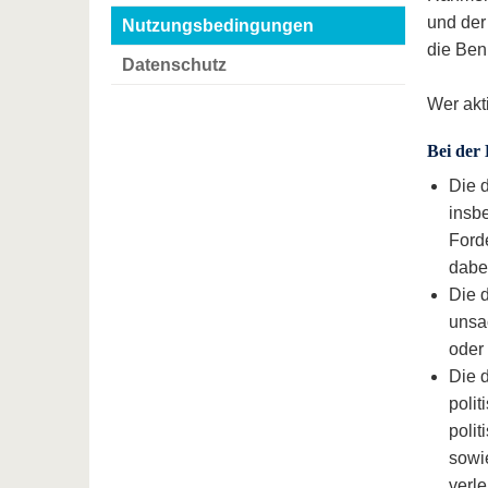
und der
Nutzungsbedingungen
die Benu
Datenschutz
Wer akt
Bei der 
Die d
insb
Ford
dabe
Die d
unsac
oder 
Die d
polit
polit
sowi
verle