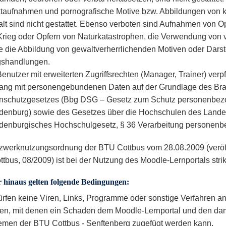
taufnahmen und pornografische Motive bzw. Abbildungen von kö
lt sind nicht gestattet. Ebenso verboten sind Aufnahmen von O
Krieg oder Opfern von Naturkatastrophen, die Verwendung von
e die Abbildung von gewaltverherrlichenden Motiven oder Dars
gshandlungen.
enutzer mit erweiterten Zugriffsrechten (Manager, Trainer) ver
ng mit personengebundenen Daten auf der Grundlage des Br
nschutzgesetzes (Bbg DSG – Gesetz zum Schutz personenbez
denburg) sowie des Gesetzes über die Hochschulen des Land
denburgisches Hochschulgesetz, § 36 Verarbeitung personenb
zwerknutzungsordnung der BTU Cottbus vom 28.08.2009 (veröffe
tbus, 08/2009) ist bei der Nutzung des Moodle-Lernportals strik
 hinaus gelten folgende Bedingungen:
ürfen keine Viren, Links, Programme oder sonstige Verfahren an
en, mit denen ein Schaden dem Moodle-Lernportal und den dam
emen der BTU Cottbus - Senftenberg zugefügt werden kann.