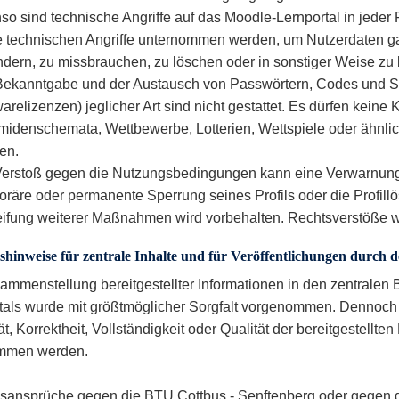
o sind technische Angriffe auf das Moodle-Lernportal in jeder 
e technischen Angriffe unternommen werden, um Nutzerdaten ga
ndern, zu missbrauchen, zu löschen oder in sonstiger Weise zu
Bekanntgabe und der Austausch von Passwörtern, Codes und S
arelizenzen) jeglicher Art sind nicht gestattet. Es dürfen keine K
midenschemata, Wettbewerbe, Lotterien, Wettspiele oder ähnlich
en.
Verstoß gegen die Nutzungsbedingungen kann eine Verwarnung
oräre oder permanente Sperrung seines Profils oder die Profill
eifung weiterer Maßnahmen wird vorbehalten. Rechtsverstöße 
shinweise für zentrale Inhalte und für Veröffentlichungen durch 
ammenstellung bereitgestellter Informationen in den zentralen
tals wurde mit größtmöglicher Sorgfalt vorgenommen. Dennoch 
ät, Korrektheit, Vollständigkeit oder Qualität der bereitgestellt
mmen werden.
sansprüche gegen die BTU Cottbus - Senftenberg oder gegen d