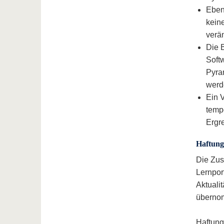
Ebens
kein
verä
Die 
Softw
Pyra
werd
Ein 
temp
Ergr
Haftung
Die Zus
Lernpor
Aktualit
überno
Haftung