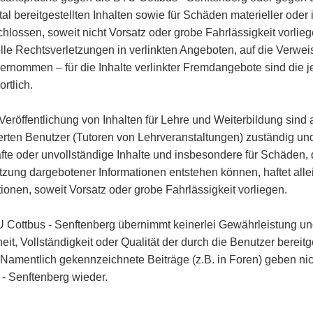
al bereitgestellten Inhalten sowie für Schäden materieller oder 
hlossen, soweit nicht Vorsatz oder grobe Fahrlässigkeit vorlieg
lle Rechtsverletzungen in verlinkten Angeboten, auf die Verwei
bernommen – für die Inhalte verlinkter Fremdangebote sind die
rtlich.
 Veröffentlichung von Inhalten für Lehre und Weiterbildung sind 
ierten Benutzer (Tutoren von Lehrveranstaltungen) zuständig und 
afte oder unvollständige Inhalte und insbesondere für Schäden,
tzung dargebotener Informationen entstehen können, haftet allei
tionen, soweit Vorsatz oder grobe Fahrlässigkeit vorliegen.
 Cottbus - Senftenberg übernimmt keinerlei Gewährleistung und 
eit, Vollständigkeit oder Qualität der durch die Benutzer bereit
. Namentlich gekennzeichnete Beiträge (z.B. in Foren) geben n
 - Senftenberg wieder.