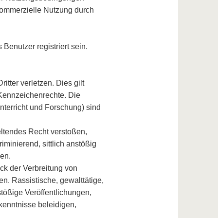
 kommerzielle Nutzung durch
enutzer registriert sein.
itter verletzen. Dies gilt
 Kennzeichenrechte. Die
terricht und Forschung) sind
geltendes Recht verstoßen,
iminierend, sittlich anstößig
len.
eck der Verbreitung von
n. Rassistische, gewalttätige,
stößige Veröffentlichungen,
kenntnisse beleidigen,