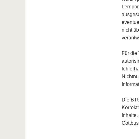
Lernport
ausgesc
eventue
nicht ü
verantwo
Für die
autoris
fehlerh
Nichtnu
Informa
Die BTU
Korrekth
Inhalte
Cottbus