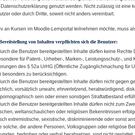
 Datenschutzerklärung genutzt werden. Nicht zulässig ist eine
tzer oder durch Dritte, soweit nicht anders vereinbart.
iv an Kursen im Moodle-Lernportal teilnehmen möchte, muss als B
Bereitstellung von Inhalten verpflichten sich die Benutzer:
urch die Benutzer bereitgestellten Inhalte dürfen keine Rechte Dr
esondere für Patent-, Urheber-, Marken-, Leistungsschutz-, und
erungen des § 52a UrHG (Öffentliche Zugänglichmachung für Un
i besonders zu berücksichtigen.
urch die Benutzer bereitgestellten Inhalte dürfen nicht gegen 
hlich, vorsätzlich unwahr, ehrverletzend, herabwürdigend, diskr
pornographisch sein oder einen sonstigen Straftatbestand erfül
urch die Benutzer bereitgestellten Inhalte dürfen nicht zum Zw
ischen, weltanschaulichen oder religiösen Bekenntnissen erfolge
isch extremistische, sexistische, diskriminierende oder sonst an
e solche, die andere Personen, Volksgruppen oder religiöse Be
umden, bedrohen oder verbal herabsetzen, sind nicht gestattet.