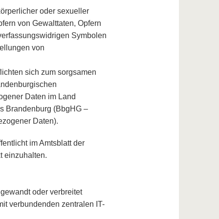
rperlicher oder sexueller
pfern von Gewalttaten, Opfern
 verfassungswidrigen Symbolen
tellungen von
pflichten sich zum sorgsamen
andenburgischen
ogener Daten im Land
es Brandenburg (BbgHG –
ezogener Daten).
ntlicht im Amtsblatt der
t einzuhalten.
gewandt oder verbreitet
it verbundenden zentralen IT-