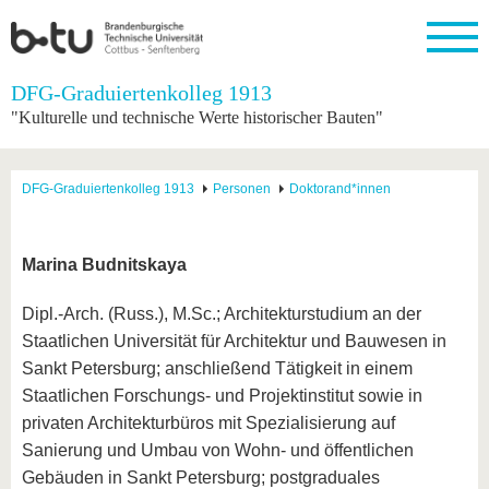
Startseite
DFG-Graduiertenkolleg 1913
Schließen
"Kulturelle und technische Werte historischer Bauten"
Universität
Forschung
Studium
International
Weiterbildung
Transfer
Unileben
Die BTU
Aktuelle
Studienangebot
Internationales
Weiterbildungsangebote
Akademische
Unsere
DFG-Graduiertenkolleg 1913
Personen
Doktorand*innen
Forschung
Profil
Fachkräfte
Werte
Struktur
Vor dem
Wissenschaftliche
Forschungsprofil
Studium
Aus dem
Weiterbildung
Wirtschafts-
Familie &
Karriere
Ausland
und
Dual
&
Förderung
Im
Kontakt
Marina Budnitskaya
an die
Forschungskooperati
Career
Engagement
Studium
BTU
Wissenschaftlicher
Gründen
Sport &
Dipl.-Arch. (Russ.), M.Sc.; Architekturstudium an der
Partnerschaften
Nachwuchs
Nach
Mit der
an der
Gesundhei
&
dem
Staatlichen Universität für Architektur und Bauwesen in
BTU ins
BTU
Strukturwandel
Studium
BTU &
Ausland
Sankt Petersburg; anschließend Tätigkeit in einem
Innovative
Region
Staatlichen Forschungs- und Projektinstitut sowie in
Für
Transferprojekte
erleben
internationale
privaten Architekturbüros mit Spezialisierung auf
Lernen
Studierende
Sanierung und Umbau von Wohn- und öffentlichen
Sie uns
Kontakt
kennen
Gebäuden in Sankt Petersburg; postgraduales