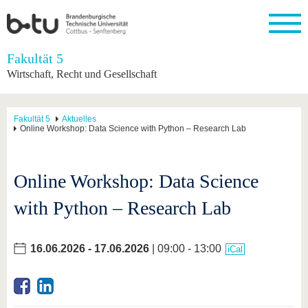
Startseite
Fakultät 5
Schließen
Wirtschaft, Recht und Gesellschaft
Universität
Forschung
Studium
International
Weiterbildung
Transfer
Unileben
Die BTU
Aktuelle
Studienangebot
Internationales
Weiterbildungsangebote
Akademische
Unsere
Fakultät 5
Aktuelles
Forschung
Profil
Fachkräfte
Werte
Online Workshop: Data Science with Python – Research Lab
Struktur
Vor dem
Wissenschaftliche
Forschungsprofil
Studium
Aus dem
Weiterbildung
Wirtschafts-
Familie &
Karriere
Ausland
und
Dual
&
Förderung
Im
Kontakt
an die
Forschungskooperati
Career
Online Workshop: Data Science
Engagement
Studium
BTU
Wissenschaftlicher
Gründen
Sport &
Partnerschaften
Nachwuchs
Nach
with Python – Research Lab
Mit der
an der
Gesundhei
&
dem
BTU ins
BTU
Strukturwandel
Studium
BTU &
Ausland
Innovative
Region
16.06.2026
-
17.06.2026
| 09:00 - 13:00
iCal
Für
Transferprojekte
erleben
internationale
Lernen
Studierende
Sie uns
Kontakt
kennen