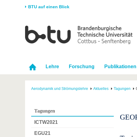
BTU auf einen Blick
Startseite
Universität
Forschung
Stud
Die BTU
Aktuelle Forschung
Stud
Struktur
Forschungsprofil
Vor 
Karriere & Engagement
Förderung
Im S
Lehre
Forschung
Publikationen
Partnerschaften &
Wissenschaftlicher
Nach
Strukturwandel
Nachwuchs
Aerodynamik und Strömungslehre
Aktuelles
Tagungen
Tagungen
GEO
ICTW2021
EGU21