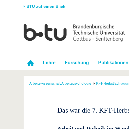
BTU auf einen Blick
Startseite
Universität
Forschung
Stud
Die BTU
Aktuelle Forschung
Stud
Struktur
Forschungsprofil
Vor 
Karriere & Engagement
Förderung
Im S
Lehre
Forschung
Publikationen
Partnerschaften &
Wissenschaftlicher
Nach
Strukturwandel
Nachwuchs
Arbeitswissenschaft/Arbeitspsychologie
KFT-Herbstfachtagu
Das war die 7. KFT-Herb
Arbeit und Technik im Wand