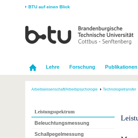
BTU auf einen Blick
Startseite
Universität
Forschung
Stud
Die BTU
Aktuelle Forschung
Stud
Struktur
Forschungsprofil
Vor 
Karriere & Engagement
Förderung
Im S
Lehre
Forschung
Publikationen
Partnerschaften &
Wissenschaftlicher
Nach
Strukturwandel
Nachwuchs
Arbeitswissenschaft/Arbeitspsychologie
Technologietransfer
Leistungsspektrum
Leist
Beleuchtungsmessung
Schallpegelmessung