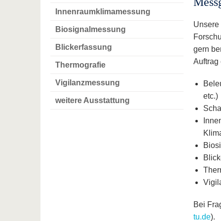
Messg
Innenraumklimamessung
Unsere 
Biosignalmessung
Forschu
Blickerfassung
gern be
Auftrag
Thermografie
Vigilanzmessung
Bele
etc.)
weitere Ausstattung
Scha
Inne
Kli
Bios
Blick
Ther
Vigi
Bei Fra
tu.de
).