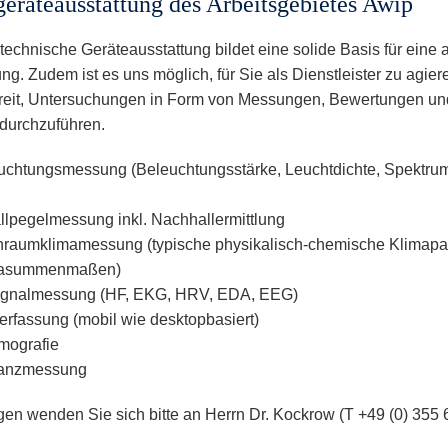
eräteausstattung des Arbeitsgebietes Awip
technische Geräteausstattung bildet eine solide Basis für ein
ng. Zudem ist es uns möglich, für Sie als Dienstleister zu agier
reit, Untersuchungen in Form von Messungen, Bewertungen un
 durchzuführen.
uchtungsmessung (Beleuchtungsstärke, Leuchtdichte, Spektrum
llpegelmessung inkl. Nachhallermittlung
nraumklimamessung (typische physikalisch-chemische Klimapar
masummenmaßen)
ignalmessung (HF, EKG, HRV, EDA, EEG)
erfassung (mobil wie desktopbasiert)
mografie
lanzmessung
gen wenden Sie sich bitte an Herrn Dr. Kockrow (T +49 (0) 355 