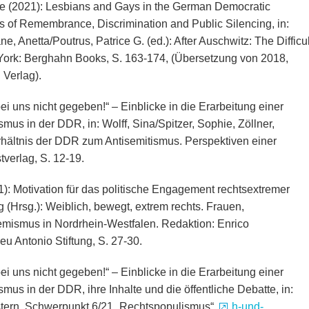
ke (2021): Lesbians and Gays in the German Democratic
cs of Remembrance, Discrimination and Public Silencing, in:
e, Anetta/Poutrus, Patrice G. (ed.): After Auschwitz: The Difficul
York: Berghahn Books, S. 163-174, (Übersetzung von 2018,
Verlag).
i uns nicht gegeben!“ – Einblicke in die Erarbeitung einer
us in der DDR, in: Wolff, Sina/Spitzer, Sophie, Zöllner,
rhältnis der DDR zum Antisemitismus. Perspektiven einer
tverlag, S. 12-19.
): Motivation für das politische Engagement rechtsextremer
 (Hrsg.): Weiblich, bewegt, extrem rechts. Frauen,
mismus in Nordrhein-Westfalen. Redaktion: Enrico
u Antonio Stiftung, S. 27-30.
i uns nicht gegeben!“ – Einblicke in die Erarbeitung einer
us in der DDR, ihre Inhalte und die öffentliche Debatte, in:
tern, Schwerpunkt 6/21 „Rechtspopulismus“,
h-und-