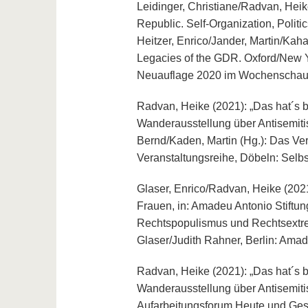
Leidinger, Christiane/Radvan, Hei
Republic. Self-Organization, Politi
Heitzer, Enrico/Jander, Martin/Kahan
Legacies of the GDR. Oxford/New 
Neuauflage 2020 im Wochenschau 
Radvan, Heike (2021): „Das hat´s be
Wanderausstellung über Antisemitism
Bernd/Kaden, Martin (Hg.): Das Ve
Veranstaltungsreihe, Döbeln: Selbs
Glaser, Enrico/Radvan, Heike (2021
Frauen, in: Amadeu Antonio Stiftung
Rechtspopulismus und Rechtsextre
Glaser/Judith Rahner, Berlin: Amade
Radvan, Heike (2021): „Das hat´s be
Wanderausstellung über Antisemitism
Aufarbeitungsforum Heute und Ges