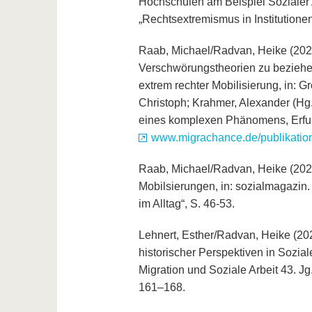
Hochschulen am Beispiel Sozialer 
„Rechtsextremismus in Institutionen
Raab, Michael/Radvan, Heike (2021
Verschwörungstheorien zu beziehen
extrem rechter Mobilisierung, in: 
Christoph; Krahmer, Alexander (Hg.
eines komplexen Phänomens, Erfurt
www.migrachance.de/publikatio
Raab, Michael/Radvan, Heike (2021
Mobilsierungen, in: sozialmagazin.
im Alltag“, S. 46-53.
Lehnert, Esther/Radvan, Heike (202
historischer Perspektiven in Sozial
Migration und Soziale Arbeit 43. J
161–168.