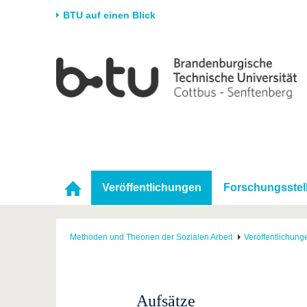
BTU auf einen Blick
Startseite
Universität
Forschung
Stud
Die BTU
Aktuelle Forschung
Stud
Struktur
Forschungsprofil
Vor 
Karriere & Engagement
Förderung
Im S
Partnerschaften &
Wissenschaftlicher
Nach
Strukturwandel
Nachwuchs
Veröffentlichungen
Forschungsstel
Methoden und Theorien der Sozialen Arbeit
Veröffentlichung
Aufsätze