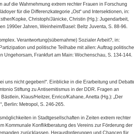
en auf die Wahrnehmung extrem rechter Frauen in Forschung
ädoyer für die Differenzkategorie „Ost“ und Intersektionen, in:
sther/Kopke, Christoph/Jänicke, Christin (Hg.): Jugendarbeit,
den 1990er Jahren, Weinheim/Basel: Beltz Juventa, S. 88-96.
plex. Verantwortung(sübernahme) Sozialer Arbeit?, in:
rtizipation und politische Teilhabe mit allen: Auftrag politische
len Ungehorsam, Frankfurt am Main: Wochenschau, S. 134-144.
ei uns nicht gegeben!“. Einblicke in die Erarbeitung und Debatt
tonio Stiftung zu Antisemitismus in der DDR. Fragen an
 Bästlein, Klaus/Heitzer, Enrico/Kahane, Anetta (Hg.): „Der
 Berlin: Metropol, S. 246-265.
smöglichkeiten in Stadtgesellschaften in Zeiten extrem rechter
um Kommunale Konfliktberatung des Vereins zur Förderung der
iemanden zurücklassen. Herausforderungen und Chancen für