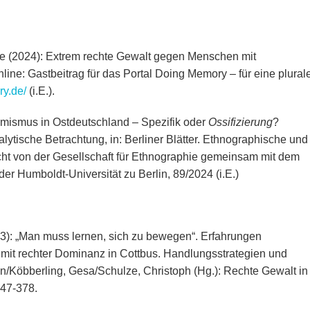
ke (2024): Extrem rechte Gewalt gegen Menschen mit
line: Gastbeitrag für das Portal Doing Memory – für eine plural
ry.de/
(i.E.).
mismus in Ostdeutschland – Spezifik oder
Ossifizierung
?
ytische Betrachtung, in: Berliner Blätter. Ethnographische und
icht von der Gesellschaft für Ethnographie gemeinsam mit dem
 der Humboldt-Universität zu Berlin, 89/2024 (i.E.)
): „Man muss lernen, sich zu bewegen“. Erfahrungen
mit rechter Dominanz in Cottbus. Handlungsstrategien und
/Köbberling, Gesa/Schulze, Christoph (Hg.): Rechte Gewalt in
347-378.