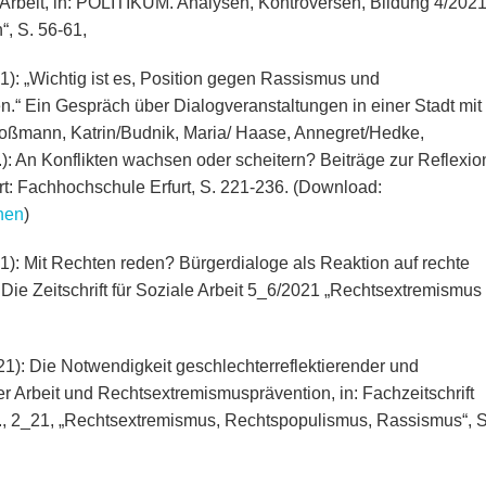
Arbeit, in: POLITIKUM. Analysen, Kontroversen, Bildung 4/2021
“, S. 56-61,
): „Wichtig ist es, Position gegen Rassismus und
.“ Ein Gespräch über Dialogveranstaltungen in einer Stadt mit
Großmann, Katrin/Budnik, Maria/ Haase, Annegret/Hedke,
): An Konflikten wachsen oder scheitern? Beiträge zur Reflexio
: Fachhochschule Erfurt, S. 221-236. (Download:
nen
)
): Mit Rechten reden? Bürgerdialoge als Reaktion auf rechte
 Die Zeitschrift für Soziale Arbeit 5_6/2021 „Rechtsextremismus
1): Die Notwendigkeit geschlechterreflektierender und
er Arbeit und Rechtsextremismusprävention, in: Fachzeitschrift
g., 2_21, „Rechtsextremismus, Rechtspopulismus, Rassismus“, S