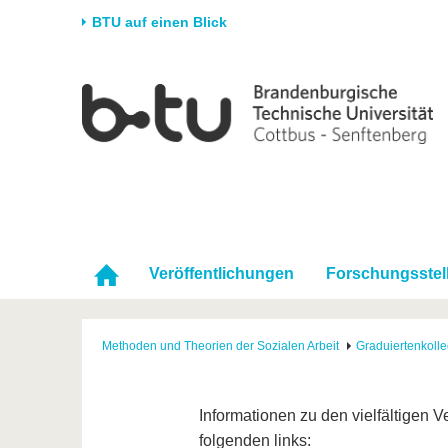
BTU auf einen Blick
Startseite
Universität
Forschung
Stud
Die BTU
Aktuelle Forschung
Stud
Struktur
Forschungsprofil
Vor 
Karriere & Engagement
Förderung
Im S
Partnerschaften &
Wissenschaftlicher
Nach
Strukturwandel
Nachwuchs
Veröffentlichungen
Forschungsstel
Methoden und Theorien der Sozialen Arbeit
Graduiertenkoll
Informationen zu den vielfältigen 
folgenden links: