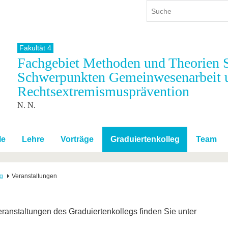
Fakultät 4
Fachgebiet Methoden und Theorien S
ium
International
Weiterbildung
Schwerpunkten Gemeinwesenarbeit 
ienangebot
Internationales Profil
Weiterbildungsangebot
Rechtsextremismusprävention
dem Studium
Aus dem Ausland an die BTU
Wissenschaftliche
Weiterbildung
N. N.
tudium
Mit der BTU ins Ausland
Kontakt
 dem Studium
Für internationale
Studierende
le
Lehre
Vorträge
Graduiertenkolleg
Team
Kontakt
eg
Veranstaltungen
Veranstaltungen des Graduiertenkollegs finden Sie unter