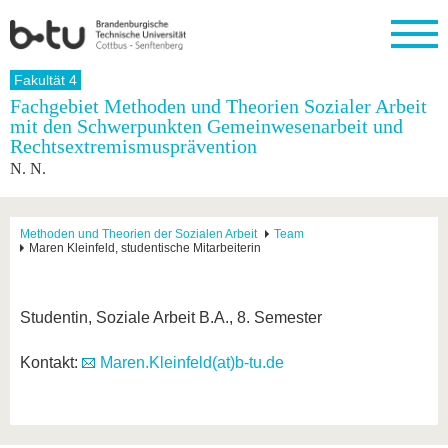
Startseite
Fakultät 4
Schließen
Fachgebiet Methoden und Theorien Sozialer Arbeit
mit den Schwerpunkten Gemeinwesenarbeit und
Universität
Forschung
Studium
International
Weiterbildung
Transfer
Unileben
Rechtsextremismusprävention
Die BTU
Aktuelle
Studienangebot
Internationales
Weiterbildungsangebote
Akademische
Unsere
N. N.
Forschung
Profil
Fachkräfte
Werte
Struktur
Vor dem
Wissenschaftliche
Forschungsprofil
Studium
Aus dem
Weiterbildung
Wirtschafts-
Familie &
Karriere
Ausland
und
Dual
Methoden und Theorien der Sozialen Arbeit
Team
&
Förderung
Im
Kontakt
Maren Kleinfeld, studentische Mitarbeiterin
an die
Forschungskooperati
Career
Engagement
Studium
BTU
Wissenschaftlicher
Gründen
Sport &
Partnerschaften
Nachwuchs
Nach
Mit der
an der
Gesundhei
&
dem
BTU ins
BTU
Studentin, Soziale Arbeit B.A., 8. Semester
Strukturwandel
Studium
BTU &
Ausland
Innovative
Region
Kontakt:
Maren.Kleinfeld(at)b-tu.de
Für
Transferprojekte
erleben
internationale
Lernen
Studierende
Sie uns
Kontakt
kennen