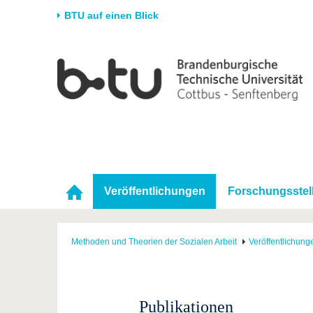
BTU auf einen Blick
Startseite
Universität
Forschung
Stud
Die BTU
Aktuelle Forschung
Stud
Struktur
Forschungsprofil
Vor 
Karriere & Engagement
Förderung
Im S
Partnerschaften &
Wissenschaftlicher
Nach
Strukturwandel
Nachwuchs
Veröffentlichungen
Forschungsstel
Methoden und Theorien der Sozialen Arbeit
Veröffentlichung
Publikationen