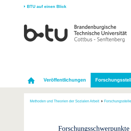
BTU auf einen Blick
Startseite
Universität
Forschung
Stud
Die BTU
Aktuelle Forschung
Stud
Struktur
Forschungsprofil
Vor 
Karriere & Engagement
Förderung
Im S
Partnerschaften &
Wissenschaftlicher
Nach
Strukturwandel
Nachwuchs
Veröffentlichungen
Forschungsstel
Methoden und Theorien der Sozialen Arbeit
Forschungsstell
Forschungsschwerpunkte