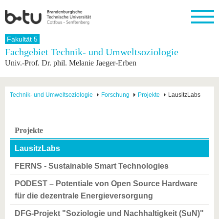
Startseite
Fakultät 5
Schließen
Fachgebiet Technik- und Umweltsoziologie
Univ.-Prof. Dr. phil. Melanie Jaeger-Erben
Universität
Forschung
Studium
International
Weiterbildung
Transfer
Unileben
Die BTU
Aktuelle
Studienangebot
Internationales
Weiterbildungsangebote
Akademische
Unsere
Forschung
Profil
Fachkräfte
Werte
Struktur
Vor dem
Wissenschaftliche
Technik- und Umweltsoziologie
Forschung
Projekte
LausitzLabs
Forschungsprofil
Studium
Aus dem
Weiterbildung
Wirtschafts-
Familie &
Karriere
Ausland
und
Dual
&
Förderung
Im
Kontakt
an die
Forschungskooperati
Career
Engagement
Studium
Projekte
BTU
Wissenschaftlicher
Gründen
Sport &
Partnerschaften
Nachwuchs
Nach
Mit der
an der
Gesundhei
LausitzLabs
&
dem
BTU ins
BTU
Strukturwandel
Studium
BTU &
Ausland
FERNS - Sustainable Smart Technologies
Innovative
Region
Für
Transferprojekte
erleben
PODEST – Potentiale von Open Source Hardware
internationale
Lernen
für die dezentrale Energieversorgung
Studierende
Sie uns
Kontakt
kennen
DFG-Projekt "Soziologie und Nachhaltigkeit (SuN)"