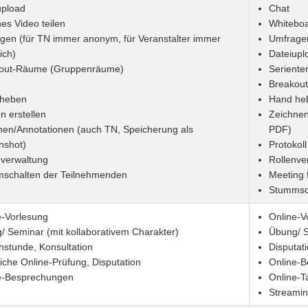
upload
Chat
es Video teilen
Whitebo
gen (für TN immer anonym, für Veranstalter immer
Umfragen
lich)
Dateiupl
out-Räume (Gruppenräume)
Seriente
Breakou
heben
Hand he
n erstellen
Zeichnen
nen/Annotationen (auch TN, Speicherung als
PDF)
nshot)
Protokoll
nverwaltung
Rollenve
schalten der Teilnehmenden
Meeting 
Stummsc
e-Vorlesung
Online-V
/ Seminar (mit kollaborativem Charakter)
Übung/ 
hstunde, Konsultation
Disputat
iche Online-Prüfung, Disputation
Online-
e-Besprechungen
Online-T
Streamin