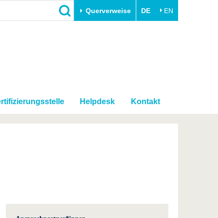
Querverweise
DE
EN
Schließen
Transfer
Unileben
e
Akademische Fachkräfte
Unsere Werte
Wirtschafts- und
Familie & Dual Career
Forschungskooperationen
rtifizierungsstelle
Helpdesk
Kontakt
Sport & Gesundheit
Gründen an der BTU
BTU & Region erleben
Innovative Transferprojekte
Lernen Sie uns kennen