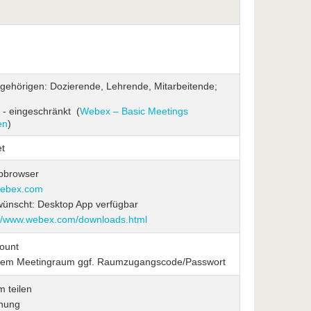
gehörigen: Dozierende, Lehrende, Mitarbeitende;
 - eingeschränkt (
Webex – Basic Meetings
en
)
et
bbrowser
webex.com
ünscht: Desktop App verfügbar
://www.webex.com/downloads.html
ount
 dem Meetingraum ggf. Raumzugangscode/Passwort
m teilen
nung