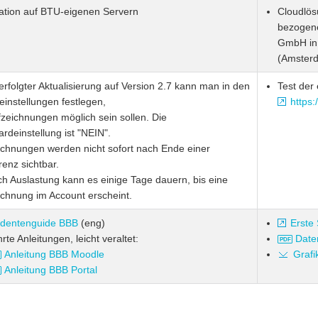
lation auf BTU-eigenen Servern
Cloudlös
bezogene
GmbH in 
(Amster
rfolgter Aktualisierung auf Version 2.7 kann man in den
Test der
instellungen festlegen,
https
zeichnungen möglich sein sollen. Die
rdeinstellung ist "NEIN".
ichnungen werden nicht sofort nach Ende einer
renz sichtbar.
h Auslastung kann es einige Tage dauern, bis eine
ichnung im Account erscheint.
udentenguide BBB
(eng)
Erste
te Anleitungen, leicht veraltet:
Date
Anleitung BBB Moodle
Grafi
Anleitung BBB Portal