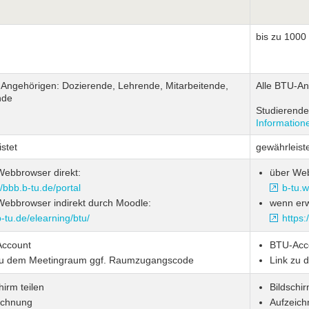
bis zu 1000
-Angehörigen: Dozierende, Lehrende, Mitarbeitende,
Alle BTU-An
nde
Studierende
Information
stet
gewährleist
Webbrowser direkt:
über We
//bbb.b-tu.de/portal
b-tu.
Webbrowser indirekt durch Moodle:
wenn erw
tu.de/elearning/btu/
https
ccount
BTU-Acc
zu dem Meetingraum ggf. Raumzugangscode
Link zu
hirm teilen
Bildschir
ichnung
Aufzeich