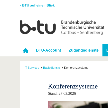
BTU auf einen Blick
Startseite
Universität
Forschung
Stud
Die BTU
Aktuelle Forschung
Stud
Struktur
Forschungsprofil
Vor 
BTU-Account
Zugangsdienste
Karriere & Engagement
Förderung
Im S
Partnerschaften &
Wissenschaftlicher
Nach
Strukturwandel
Nachwuchs
IT-Services
Basisdienste
Konferenzsysteme
Konferenzsysteme
Stand: 27.03.2026