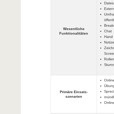
Datei
Extern
Umfra
öffent
Break
Wesentliche
Chat
Funktionalitäten
Hand 
Notize
Zeich
Scree
Rolle
Stumm
Onlin
Übung
Sprec
Primäre Einsatz-
szenarien
mündl
Onlin