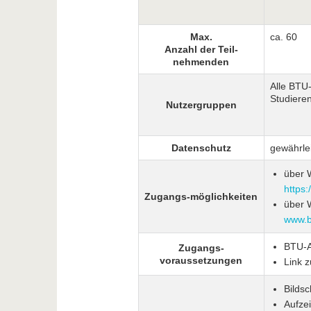
Max.
ca. 60
Anzahl der Teil-
nehmenden
Alle BTU
Studiere
Nutzergruppen
Datenschutz
gewährlei
über 
https:
Zugangs-möglichkeiten
über 
www.b-
BTU-A
Zugangs-
voraussetzungen
Link 
Bildsc
Aufze