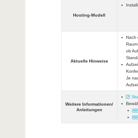
Instal
Hosting-Modell
Nach e
Raume
ob Auf
Standa
Aktuelle Hinweise
Aufze
Konfe
Je nac
Aufze
St
Bewähr
Weitere Informationen/
Anleitungen