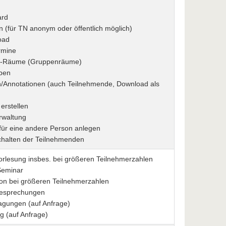
ard
 (für TN anonym oder öffentlich möglich)
oad
rmine
t-Räume (Gruppenräume)
ben
/Annotationen (auch Teilnehmende, Download als
 erstellen
rwaltung
für eine andere Person anlegen
halten der Teilnehmenden
orlesung insbes. bei größeren Teilnehmerzahlen
Seminar
ion bei größeren Teilnehmerzahlen
Besprechungen
agungen (auf Anfrage)
g (auf Anfrage)