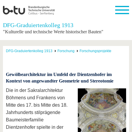
Startseite
DFG-Graduiertenkolleg 1913
Schließen
"Kulturelle und technische Werte historischer Bauten"
Universität
Forschung
Studium
International
Weiterbildung
Transfer
Unileben
Die BTU
Aktuelle
Studienangebot
Internationales
Weiterbildungsangebote
Akademische
Unsere
DFG-Graduiertenkolleg 1913
Forschung
Forschungsprojekte
Forschung
Profil
Fachkräfte
Werte
Struktur
Vor dem
Wissenschaftliche
Forschungsprofil
Studium
Aus dem
Weiterbildung
Wirtschafts-
Familie &
Karriere
Ausland
und
Dual
&
Förderung
Im
Kontakt
an die
Forschungskooperati
Career
Gewölbearchitektur im Umfeld der Dientzenhofer im
Engagement
Studium
BTU
Wissenschaftlicher
Kontext von angewandter Geometrie und Stereotomie
Gründen
Sport &
Partnerschaften
Nachwuchs
Nach
Mit der
an der
Gesundhei
Die in der Sakralarchitektur
&
dem
BTU ins
BTU
Strukturwandel
Studium
BTU &
Böhmens und Frankens von
Ausland
Innovative
Region
Mitte des 17. bis Mitte des 18.
Für
Transferprojekte
erleben
Jahrhunderts stilprägende
internationale
Lernen
Studierende
Baumeisterfamilie
Sie uns
Dientzenhofer spielte in der
Kontakt
kennen